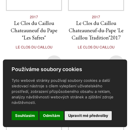
2017
2017
Le Clos du Caillou
Le Clos du Caillou
Chateauneuf du Pape
Chateauneuf-du-Pape 'Le
"Les Safres"
Caillou Tradition"2017
LE CLOS DU CAILLOU
LE CLOS DU CAILLOU
890 Kč
775 Kč
Používáme soubory cookies
Tyto webové stránky používají soubory cookies a další
sledovací nástroje s cílem vylepšení uživatelského
DOPORUČUJEME
DOPORUČUJEME
prostředí, zobrazení přizpůsobeného obsahu a reklam,
analýzy návštěvnosti webových stránek a zjištění zdroje
návštěvnosti.
Souhlasím
Odmítám
Upravit mé předvolby