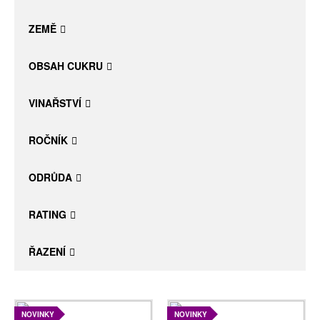
Daniel Pesat Wine
ZEMĚ
Blog
OBSAH CUKRU
Letní vína
VINAŘSTVÍ
ROČNÍK
ODRŮDA
RATING
ŘAZENÍ
NOVINKY
NOVINKY