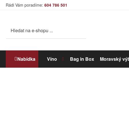
Rádi Vám poradíme:
604 786 501
Nabídka
Víno
Bag in Box
Moravský vý
Bílé víno
Dolihované víno