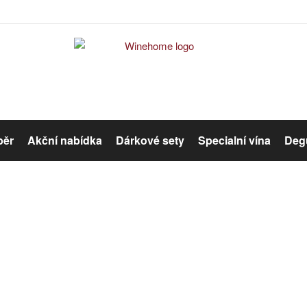
běr
Akční nabídka
Dárkové sety
Specialní vína
Degu
Červené víno
Růžové víno
Specialní vína
Organická vína
Winehome
Katalog
Specialní vína