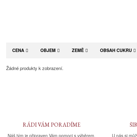
CENA
OBJEM
ZEMĚ
OBSAH CUKRU
Žádné produkty k zobrazení.
RÁDI VÁM PORADÍME
ŠI
Náš tým je připraven Vám pomoci s výběrem.
U nás si můž