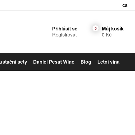
CS
Přihlásit se
Můj košík
Registrovat
0 Kč
stační sety
Daniel Pesat Wine
Blog
Letní vína
Šumivé víno