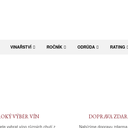
VINAŘSTVÍ
ROČNÍK
ODRŮDA
RATING
ROKÝ VÝBĚR VÍN
DOPRAVA ZDA
ete vybrat víno různých chutí z
Nabízíme dopravu zdarma