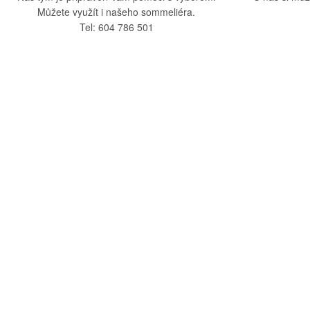
Můžete využít i našeho sommeliéra.
Tel: 604 786 501
O nás
Vše o nák
O společnosti
Obchodní po
Kamenná prodejna
Doprava a pla
Kontakty
Reklamační ř
Blog
Zásady ochra
Odstoupení o