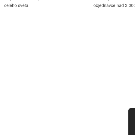
celého světa.
objednávce nad 3 000
upu
Kategorie
dmínky
Víno
tba
Bag in Box
ád
Moravský výběr
ny osobních údajů
Akční nabídka
d smlouvy
Dárkové sety
Specialní vína
Degustační sety