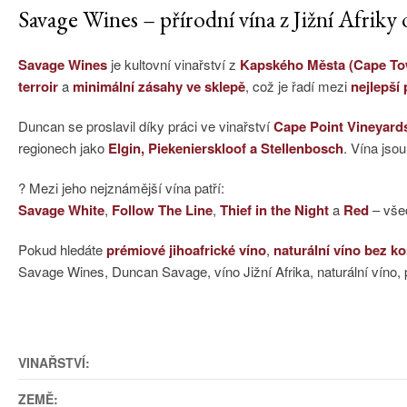
Savage Wines – přírodní vína z Jižní Afrik
Savage Wines
je kultovní vinařství z
Kapského Města (Cape To
terroir
a
minimální zásahy ve sklepě
, což je řadí mezi
nejlepší
Duncan se proslavil díky práci ve vinařství
Cape Point Vineyard
regionech jako
Elgin, Piekenierskloof a Stellenbosch
. Vína jso
? Mezi jeho nejznámější vína patří:
Savage White
,
Follow The Line
,
Thief in the Night
a
Red
– vše
Pokud hledáte
prémiové jihoafrické víno
,
naturální víno bez 
Savage Wines, Duncan Savage, víno Jižní Afrika, naturální víno, pří
VINAŘSTVÍ:
ZEMĚ: