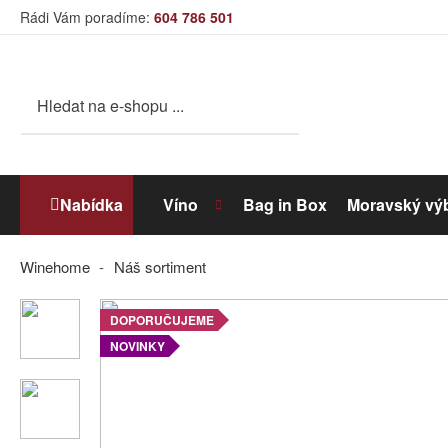
Rádi Vám poradíme:
604 786 501
Nabídka
Víno
Bag in Box
Moravský vý
Winehome
Náš sortiment
Bílé víno
DOPORUČUJEME
NOVINKY
Dolihované víno