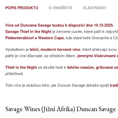
POPIS PRODUKTU
O VINAŘSTVÍ
VLASTNOSTI
Vína od Duncana Savage budou k dispozici dne 10.10.2025.
Savage Thief in the Night
je červené cuvée, které patří k nejvy
Piekenierskloof a Western Cape
, kde staré keře Grenache a Ci
Výsledkem je
lehčí, moderní červené víno
, které překvapí svou
patře je víno šťavnaté, se středním tělem,
jemnými tříslovinami
Thief in the Night
se skvěle hodí k
lehčím masům, grilované z
příležitosti.
Toto víno je ukázkou toho, jak Duncan Savage dokáže spojit
trad
Savage Wines (Jižní Afrika) Duncan Savage