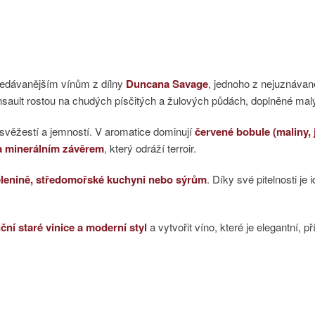
hledávanějším vínům z dílny
Duncana Savage
, jednoho z nejuznávaně
nsault rostou na chudých písčitých a žulových půdách, doplněné ma
 svěžestí a jemností. V aromatice dominují
červené bobule (maliny, 
 a minerálním závěrem
, který odráží terroir.
elenině, středomořské kuchyni nebo sýrům
. Díky své pitelnosti je
iční staré vinice a moderní styl
a vytvořit víno, které je elegantní, 