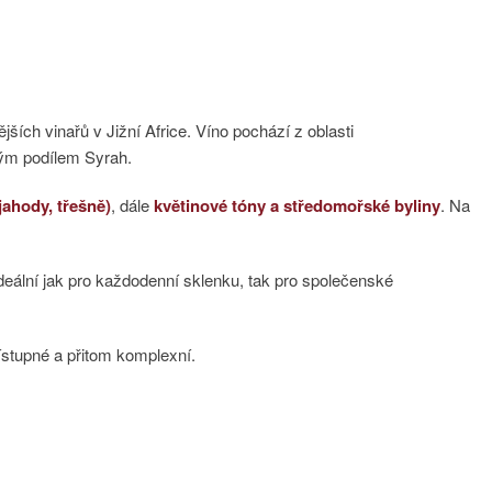
jších vinařů v Jižní Africe. Víno pochází z oblasti
lým podílem Syrah.
jahody, třešně)
, dále
květinové tóny a středomořské byliny
. Na
 ideální jak pro každodenní sklenku, tak pro společenské
přístupné a přitom komplexní.