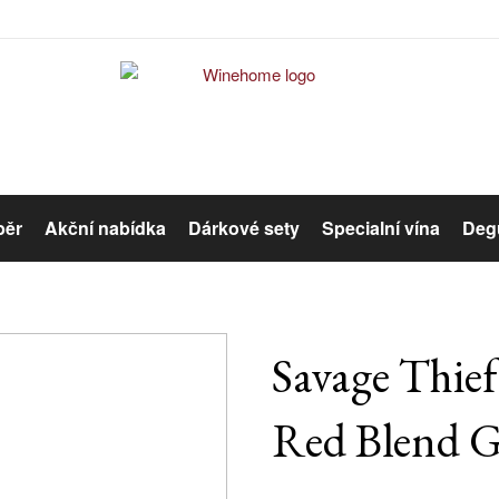
běr
Akční nabídka
Dárkové sety
Specialní vína
Degu
Červené víno
Růžové víno
Savage Thief 
Red Blend G
Organická vína