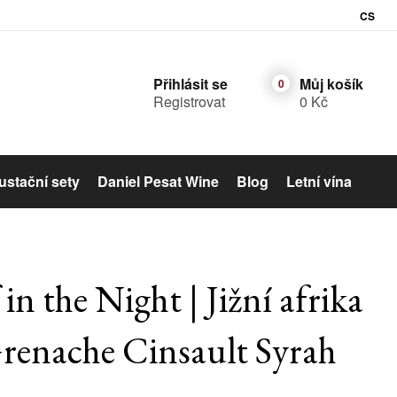
CS
Přihlásit se
Můj košík
Registrovat
0 Kč
stační sety
Daniel Pesat Wine
Blog
Letní vína
Šumivé víno
in the Night | Jižní afrika
renache Cinsault Syrah