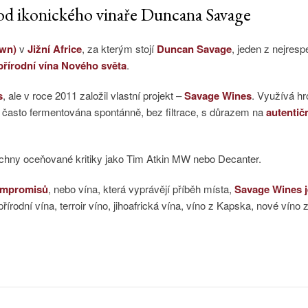
y od ikonického vinaře Duncana Savage
wn)
v
Jižní Africe
, za kterým stojí
Duncan Savage
, jeden z nejresp
 přírodní vína Nového světa
.
s
, ale v roce 2011 založil vlastní projekt –
Savage Wines
. Využívá hr
u často fermentována spontánně, bez filtrace, s důrazem na
autentič
chny oceňované kritiky jako Tim Atkin MW nebo Decanter.
kompromisů
, nebo vína, která vyprávějí příběh místa,
Savage Wines je
rodní vína, terroir víno, jihoafrická vína, víno z Kapska, nové víno z