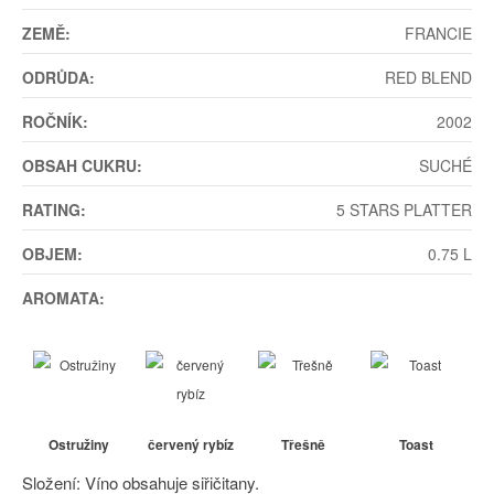
ZEMĚ:
FRANCIE
ODRŮDA:
RED BLEND
ROČNÍK:
2002
OBSAH CUKRU:
SUCHÉ
RATING:
5 STARS PLATTER
OBJEM:
0.75 L
AROMATA:
Ostružiny
červený rybíz
Třešně
Toast
Složení: Víno obsahuje siřičitany.