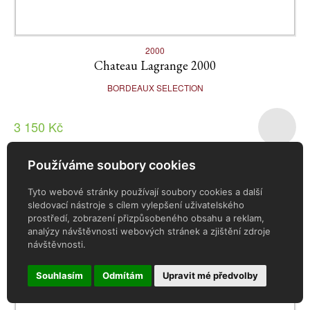
2000
Chateau Lagrange 2000
BORDEAUX SELECTION
3 150 Kč
Používáme soubory cookies
Tyto webové stránky používají soubory cookies a další
sledovací nástroje s cílem vylepšení uživatelského
prostředí, zobrazení přizpůsobeného obsahu a reklam,
analýzy návštěvnosti webových stránek a zjištění zdroje
návštěvnosti.
Souhlasím
Odmítám
Upravit mé předvolby