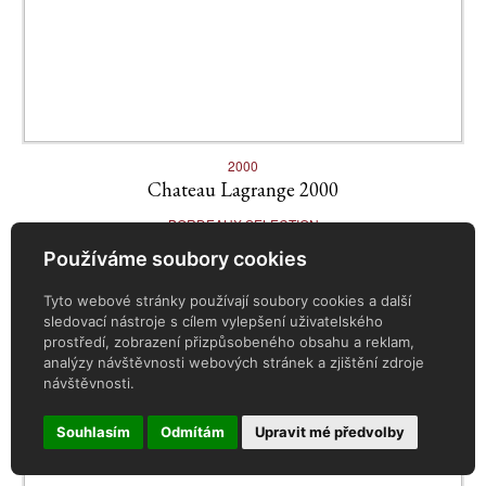
2000
Chateau Lagrange 2000
BORDEAUX SELECTION
Používáme soubory cookies
3 150 Kč
Tyto webové stránky používají soubory cookies a další
sledovací nástroje s cílem vylepšení uživatelského
prostředí, zobrazení přizpůsobeného obsahu a reklam,
analýzy návštěvnosti webových stránek a zjištění zdroje
návštěvnosti.
Souhlasím
Odmítám
Upravit mé předvolby