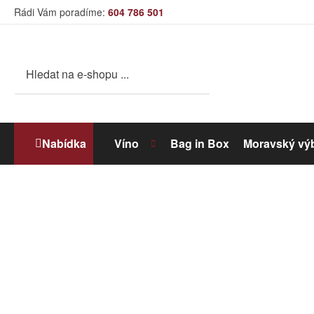
Rádi Vám poradíme:
604 786 501
Nabídka
Víno
Bag in Box
Moravský vý
Bílé víno
Dolihované víno