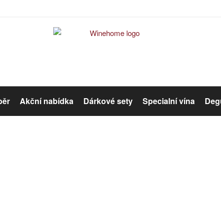
běr
Akční nabídka
Dárkové sety
Specialní vína
Degu
Červené víno
Růžové víno
Specialní vína
Organická vína
Winehome
Katalog
Specialní vína