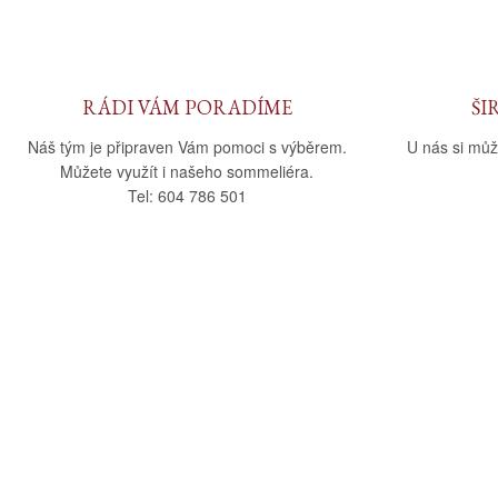
RÁDI VÁM PORADÍME
ŠI
Náš tým je připraven Vám pomoci s výběrem.
U nás si můž
Můžete využít i našeho sommeliéra.
Tel: 604 786 501
O nás
Vše o nák
O společnosti
Obchodní po
Kamenná prodejna
Doprava a pla