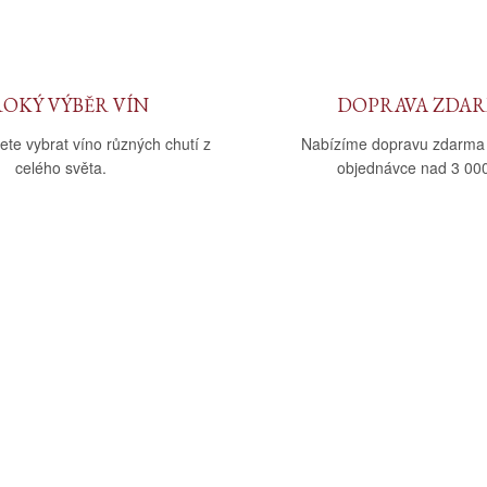
ROKÝ VÝBĚR VÍN
DOPRAVA ZDA
ete vybrat víno různých chutí z
Nabízíme dopravu zdarma
celého světa.
objednávce nad 3 000
upu
Kategorie
dmínky
Víno
tba
Bag in Box