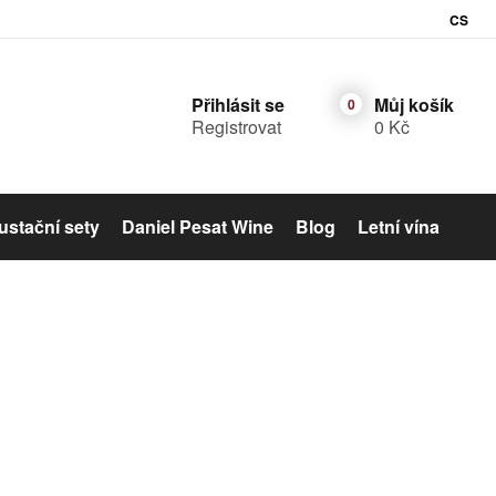
CS
Přihlásit se
Můj košík
Registrovat
0 Kč
stační sety
Daniel Pesat Wine
Blog
Letní vína
Šumivé víno