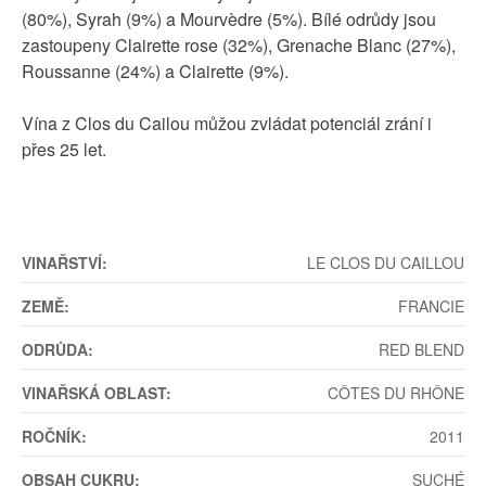
(80%), Syrah (9%) a Mourvèdre (5%). Bílé odrůdy jsou
zastoupeny Clairette rose (32%), Grenache Blanc (27%),
Roussanne (24%) a Clairette (9%).
Vína z Clos du Cailou můžou zvládat potenciál zrání i
přes 25 let.
VINAŘSTVÍ:
LE CLOS DU CAILLOU
ZEMĚ:
FRANCIE
ODRŮDA:
RED BLEND
VINAŘSKÁ OBLAST:
CÔTES DU RHÔNE
ROČNÍK:
2011
OBSAH CUKRU:
SUCHÉ