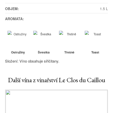
OBJEM:
1.5 L
AROMATA:
Ostružiny
Švestka
Třešně
Toast
Složení: Víno obsahuje siřičitany.
Další vína z vinařství Le Clos du Caillou