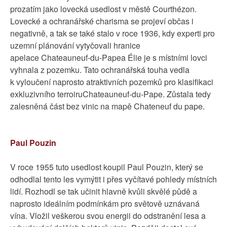
prozatím jako lovecká usedlost v městě Courthézon.
Lovecké a ochranářské charisma se projeví občas i
negativně, a tak se také stalo v roce 1936, kdy experti pro
uzemní plánování vytyčovali hranice
apelace Chateauneuf-du-Papea Élie je s místními lovci
vyhnala z pozemku. Tato ochranářská touha vedla
k vyloučení naprosto atraktivních pozemků pro klasifikaci
exkluzivního terroiruChateauneuf-du-Pape. Zůstala tedy
zalesněná část bez vinic na mapě Chateneuf du pape.
Paul Pouzin
V roce 1955 tuto usedlost koupil Paul Pouzin, který se
odhodlal tento les vymýtit i přes vyčítavé pohledy místních
lidí. Rozhodl se tak učinit hlavně kvůli skvělé půdě a
naprosto ideálním podmínkám pro světově uznávaná
vína. Vložil veškerou svou energii do odstranění lesa a