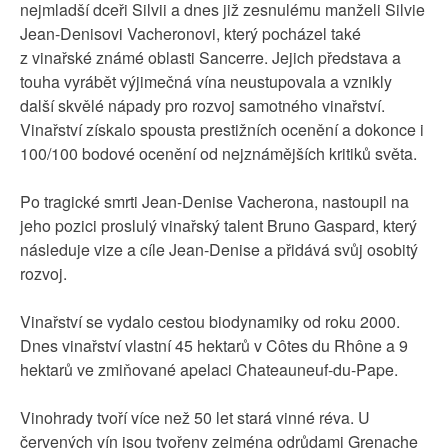
nejmladší dceři Silvii a dnes již zesnulému manželi Silvie
Jean-Denisovi Vacheronovi, který pocházel také
z vinařské známé oblasti Sancerre. Jejich představa a
touha vyrábět výjimečná vína neustupovala a vznikly
další skvělé nápady pro rozvoj samotného vinařství.
Vinařství získalo spousta prestižních ocenění a dokonce i
100/100 bodové ocenění od nejznámějších kritiků světa.
Po tragické smrti Jean-Denise Vacherona, nastoupil na
jeho pozici proslulý vinařský talent Bruno Gaspard, který
následuje vize a cíle Jean-Denise a přidává svůj osobitý
rozvoj.
Vinařství se vydalo cestou biodynamiky od roku 2000.
Dnes vinařství vlastní 45 hektarů v Côtes du Rhône a 9
hektarů ve zmiňované apelaci Chateauneuf-du-Pape.
Vinohrady tvoří více než 50 let stará vinné réva. U
červených vín jsou tvořeny zejména odrůdami Grenache