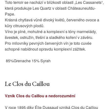
Toto terroir se nachází v blízkosti oblasti „Les Cassanets“,
která produkuje Les Quartz v oblasti Châteauneufdu-
Pape.
Krásná chytlavá vůně divoký květů, červeného ovoce a
kůry citrusových plodů.
Víno je plné, mohutné a komplexní s tóny marmelády,
švestek, ostružin, třešní a sladkého koření v závěru.
Pro milovníky pevných červených vín je toto cuvée
schopné nabídnout opravdu komplexní zážitek.
85%Grenache 15% Syrah
Le Clos du Caillou
Vznik Clos du Caillou a nedorozumění
V roce 1895 díky Élie Dussaud vzniká Clos du Caillou