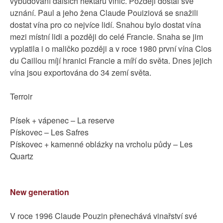
vybudování dalších hektarů vinic. Později dostal své
uznání. Paul a jeho žena Claude Pouiziová se snažili
dostat vína pro co nejvíce lidí. Snahou bylo dostat vína
mezi místní lidi a později do celé Francie. Snaha se jim
vyplatila i o maličko později a v roce 1980 první vína Clos
du Caillou míjí hranici Francie a míří do světa. Dnes jejich
vína jsou exportována do 34 zemí světa.
Terroir
Písek + vápenec – La reserve
Pískovec – Les Safres
Pískovec + kamenné oblázky na vrcholu půdy – Les
Quartz
New generation
V roce 1996 Claude Pouzin přenechává vinařství své