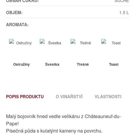
OBSAH CUKRU:
SUCHÉ
OBJEM:
1.5 L
AROMATA:
Ostružiny
Švestka
Třešně
Toast
POPIS PRODUKTU
O VINAŘSTVÍ
VLASTNOSTI
Malý bojovník hned vedle velikánu z Châteauneuf-du-
Pape!
Písečná půda s kulatými kameny na povrchu.