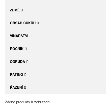
Daniel Pesat Wine
ZEMĚ
Blog
OBSAH CUKRU
Letní vína
VINAŘSTVÍ
ROČNÍK
ODRŮDA
RATING
ŘAZENÍ
Žádné produkty k zobrazení.