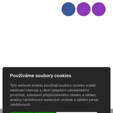
Víno
Bag in Box
Moravský výběr
Akční nabídka
Dárkové sety
Specialní vína
Degustační sety
Daniel Pesat Wine
Newsletter
Používáme soubory cookies
ODEBÍREJTE NÁŠ NEWSLETTER
Tyto webové stránky používají soubory cookies a další
sledovací nástroje s cílem vylepšení uživatelského
prostředí, zobrazení přizpůsobeného obsahu a reklam,
analýzy návštěvnosti webových stránek a zjištění zdroje
návštěvnosti.