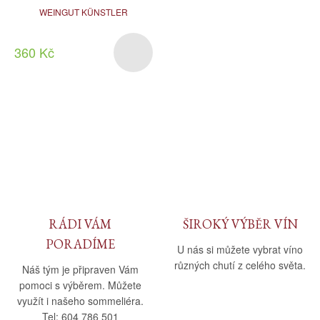
WEINGUT KÜNSTLER
360 Kč
RÁDI VÁM
ŠIROKÝ VÝBĚR VÍN
PORADÍME
U nás si můžete vybrat víno
různých chutí z celého světa.
Náš tým je připraven Vám
pomoci s výběrem. Můžete
využít i našeho sommeliéra.
Tel: 604 786 501