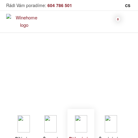
Rádi Vám poradíme:
604 786 501
CS
Víno
Růžové víno
Bag in Box
Moravský výběr
Winehome
Katalog
Víno
Růžové víno
Bílé víno
Červené
Růžové
Šumivé
Akční nabídka
víno
víno
víno
Dárkové sety
Specialní vína
Dolihované
Organická
Degustační sety
víno
vína