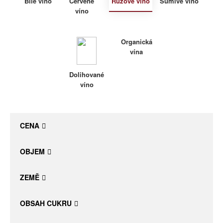
Bílé víno
Červené
Růžové víno
Šumivé víno
víno
Daniel Pesat Wine
Blog
Organická
vína
Letní vína
Dolihované
víno
CENA
OBJEM
ZEMĚ
OBSAH CUKRU