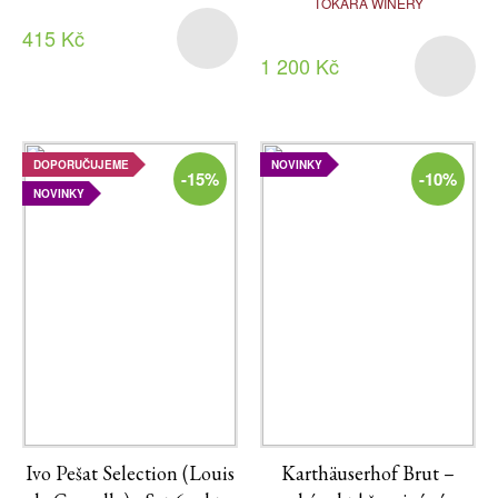
TOKARA WINERY
415 Kč
1 200 Kč
DOPORUČUJEME
NOVINKY
-15%
-10%
NOVINKY
Ivo Pešat Selection (Louis
Karthäuserhof Brut –