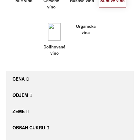
Bílé víno
Červené
Růžové víno
Šumivé víno
víno
Daniel Pesat Wine
Blog
Organická
vína
Letní vína
Dolihované
víno
CENA
OBJEM
ZEMĚ
OBSAH CUKRU