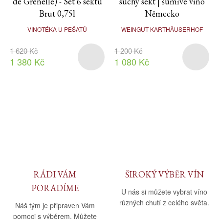
de Grenelle) - Set 6 sektu
suchý sekt | šumivé víno
Brut 0,75l
Německo
VINOTÉKA U PEŠATŮ
WEINGUT KARTHÄUSERHOF
1 620 Kč
1 200 Kč
1 380 Kč
1 080 Kč
RÁDI VÁM
ŠIROKÝ VÝBĚR VÍN
PORADÍME
U nás si můžete vybrat víno
různých chutí z celého světa.
Náš tým je připraven Vám
pomoci s výběrem. Můžete