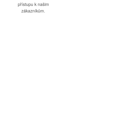
přístupu k našim
zákazníkům.
O nás
Vše o nákupu
O společnosti
Obchodní podmínky
Kamenná prodejna
Doprava a platba
Kontakty
Reklamační řád
Blog
Zásady ochrany osobních
údajů
Odstoupení od smlouvy