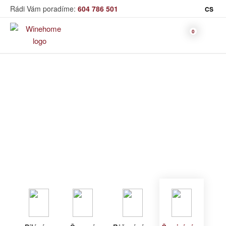
Rádi Vám poradíme:
604 786 501
CS
Víno
Šumivé víno
Bag in Box
Moravský výběr
Winehome
Katalog
Víno
Šumivé víno
Bílé víno
Červené
Růžové
Šumivé
Akční nabídka
víno
víno
víno
Dárkové sety
Specialní vína
Dolihované
Organická
Degustační sety
víno
vína