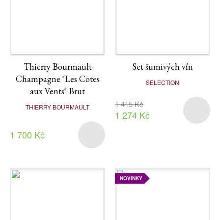
Thierry Bourmault
Set šumivých vín
Champagne "Les Cotes
SELECTION
aux Vents" Brut
1 415 Kč
THIERRY BOURMAULT
1 274 Kč
1 700 Kč
NOVINKY