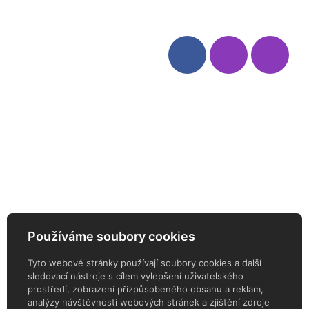
Kategorie
Sledujte nás
Víno
Bag in Box
Moravský výběr
Akční nabídka
Dárkové sety
Specialní vína
Degustační sety
Daniel Pesat Wine
Newsletter
Používáme soubory cookies
ODEBÍREJTE NÁŠ NEWSLETTER
Tyto webové stránky používají soubory cookies a další
sledovací nástroje s cílem vylepšení uživatelského
prostředí, zobrazení přizpůsobeného obsahu a reklam,
analýzy návštěvnosti webových stránek a zjištění zdroje