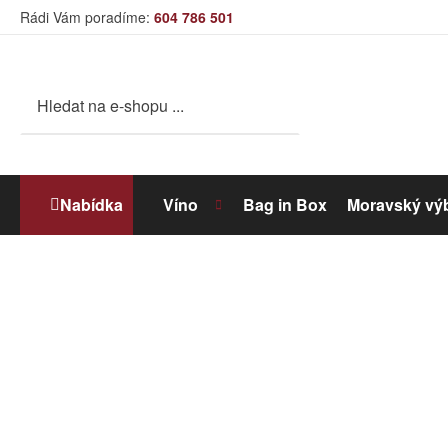
Rádi Vám poradíme:
604 786 501
Nabídka
Víno
Bag in Box
Moravský vý
Bílé víno
Dolihované víno