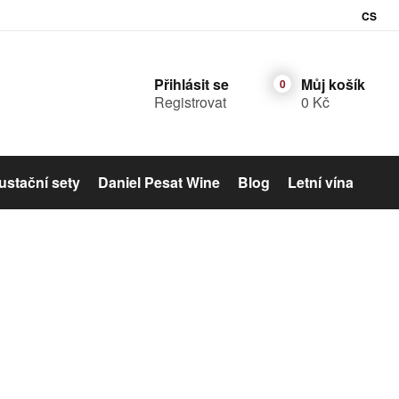
CS
Přihlásit se
Můj košík
Registrovat
0 Kč
stační sety
Daniel Pesat Wine
Blog
Letní vína
Šumivé víno