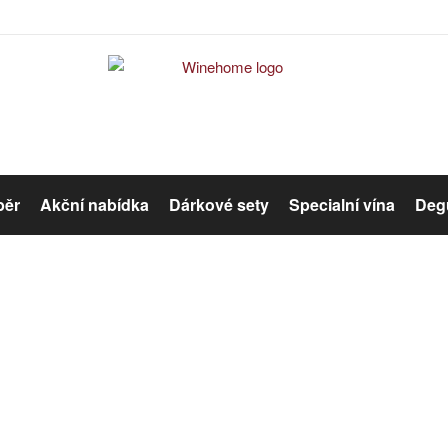
běr
Akční nabídka
Dárkové sety
Specialní vína
Degu
Červené víno
Růžové víno
Přihlášení
Organická vína
Winehome
Přihlášení