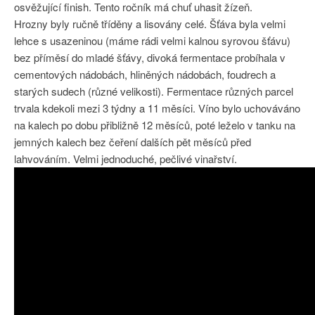
osvěžující finish. Tento ročník má chuť uhasit žízeň.
Hrozny byly ručně tříděny a lisovány celé. Šťáva byla velmi
lehce s usazeninou (máme rádi velmi kalnou syrovou šťávu)
bez příměsí do mladé šťávy, divoká fermentace probíhala v
cementových nádobách, hliněných nádobách, foudrech a
starých sudech (různé velikosti).
Fermentace různých parcel
trvala kdekoli mezi 3 týdny a 11 měsíci.
Víno bylo uchováváno
na kalech po dobu přibližně 12 měsíců, poté leželo v tanku na
jemných kalech bez čeření dalších pět měsíců před
lahvováním.
Velmi jednoduché, pečlivé vinařství.