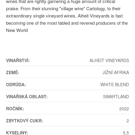
wines that are rightly garnering a huge amount of critical
praise. From their stunning "village wine" Cartology, to their
extraordinary single vineyard wines, Alheit Vineyards is fast
becoming one of the most fabled and revered producers of the
New World
VINAŘSTVÍ:
ALHEIT VINEYARDS
ZEMĚ:
JIŽNÍ AFRIKA
ODRŮDA:
WHITE BLEND
VINAŘSKÁ OBLAST:
SWARTLAND
ROČNÍK:
2022
ZBYTKOVÝ CUKR:
2
KYSELINY:
5,5