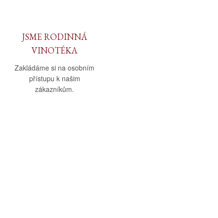
JSME RODINNÁ
VINOTÉKA
Zakládáme si na osobním
přístupu k našim
zákazníkům.
O nás
Vše o nákupu
O společnosti
Obchodní podmínky