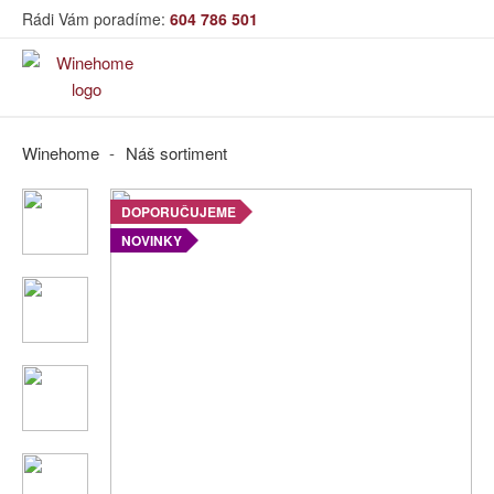
Rádi Vám poradíme:
604 786 501
Víno
Winehome
Náš sortiment
Bag in Box
DOPORUČUJEME
NOVINKY
Moravský výběr
Bílé
víno
Červené víno
Růžové víno
Akční nabídka
Dárkové sety
Specialní vína
Dolihované víno
Organická vína
Degustační sety