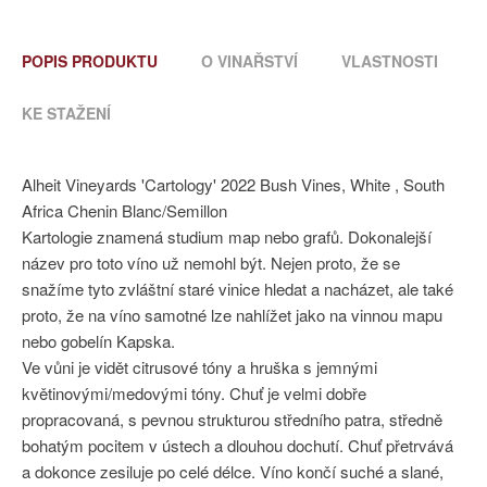
POPIS PRODUKTU
O VINAŘSTVÍ
VLASTNOSTI
KE STAŽENÍ
Alheit Vineyards 'Cartology' 2022 Bush Vines, White , South
Africa Chenin Blanc/Semillon
Kartologie znamená studium map nebo grafů. Dokonalejší
název pro toto víno už nemohl být. Nejen proto, že se
snažíme tyto zvláštní staré vinice hledat a nacházet, ale také
proto, že na víno samotné lze nahlížet jako na vinnou mapu
nebo gobelín Kapska.
Ve vůni je vidět citrusové tóny a hruška s jemnými
květinovými/medovými tóny.
Chuť je velmi dobře
propracovaná, s pevnou strukturou středního patra, středně
bohatým pocitem v ústech a dlouhou dochutí.
Chuť přetrvává
a dokonce zesiluje po celé délce.
Víno končí suché a slané,