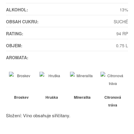
ALKOHOL:
13%
OBSAH CUKRU:
SUCHÉ
RATING:
94 RP
OBJEM:
0.75 L
AROMATA:
Broskev
Hruška
Mineralita
Citronová
tráva
Složení: Víno obsahuje siřičitany.