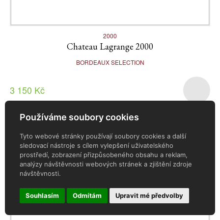
2000
Chateau Lagrange 2000
BORDEAUX SELECTION
3 150 Kč
Používáme soubory cookies
Tyto webové stránky používají soubory cookies a další
sledovací nástroje s cílem vylepšení uživatelského
prostředí, zobrazení přizpůsobeného obsahu a reklam,
analýzy návštěvnosti webových stránek a zjištění zdroje
návštěvnosti.
Souhlasím
Odmítám
Upravit mé předvolby