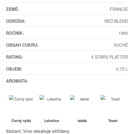
ZEMĚ:
FRANCIE
ODRŮDA:
RED BLEND
ROČNÍK:
1990
OBSAH CUKRU:
SUCHÉ
RATING:
5 STARS PLATTER
OBJEM:
0.75 L
AROMATA:
Černý rybíz
Lekořice
tabák
Toast
Složení: Víno obsahuje siřičitany.