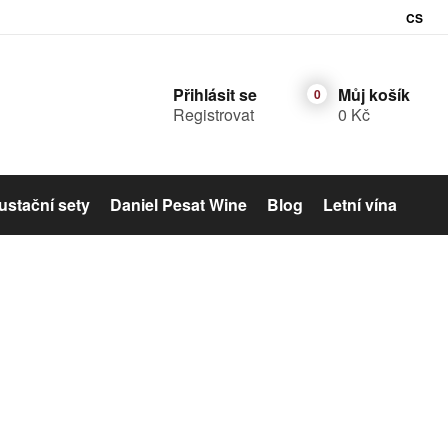
CS
Přihlásit se
Můj košík
Registrovat
0 Kč
stační sety
Daniel Pesat Wine
Blog
Letní vína
Šumivé víno