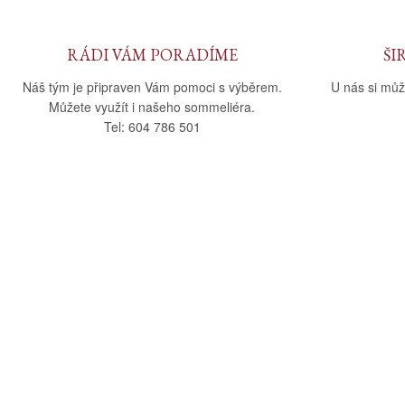
RÁDI VÁM PORADÍME
ŠI
Náš tým je připraven Vám pomoci s výběrem.
U nás si můž
Můžete využít i našeho sommeliéra.
Tel: 604 786 501
O nás
Vše o nák
O společnosti
Obchodní po
Kamenná prodejna
Doprava a pla
Kontakty
Reklamační ř