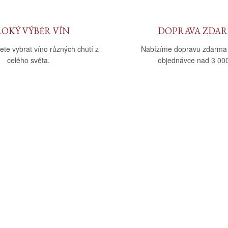
ROKÝ VÝBĚR VÍN
DOPRAVA ZDA
ete vybrat víno různých chutí z
Nabízíme dopravu zdarma
celého světa.
objednávce nad 3 000
upu
Kategorie
dmínky
Víno
tba
Bag in Box
ád
Moravský výběr