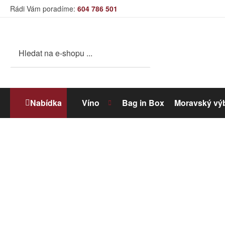
Rádi Vám poradíme:
604 786 501
Nabídka
Víno
Bag in Box
Moravský vý
Bílé víno
Dolihované víno