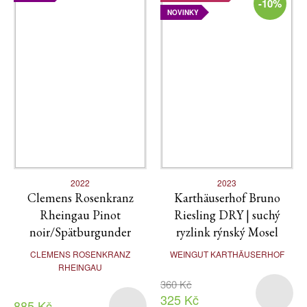
-10%
NOVINKY
2022
2023
Clemens Rosenkranz
Karthäuserhof Bruno
Rheingau Pinot
Riesling DRY | suchý
noir/Spätburgunder
ryzlink rýnský Mosel
CLEMENS ROSENKRANZ
WEINGUT KARTHÄUSERHOF
RHEINGAU
360 Kč
325 Kč
885 Kč