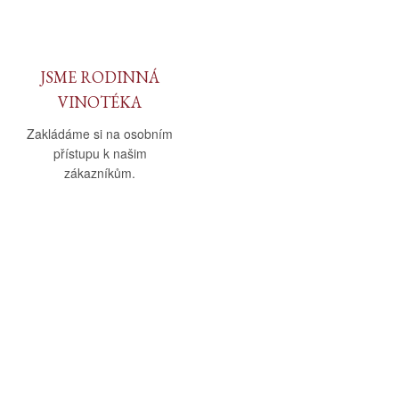
JSME RODINNÁ
VINOTÉKA
Zakládáme si na osobním
přístupu k našim
zákazníkům.
O nás
Vše o nákupu
O společnosti
Obchodní podmínky