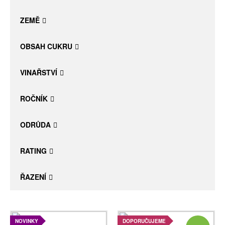
Daniel Pesat Wine
ZEMĚ
Blog
OBSAH CUKRU
Letní vína
VINAŘSTVÍ
ROČNÍK
ODRŮDA
RATING
ŘAZENÍ
NOVINKY
DOPORUČUJEME