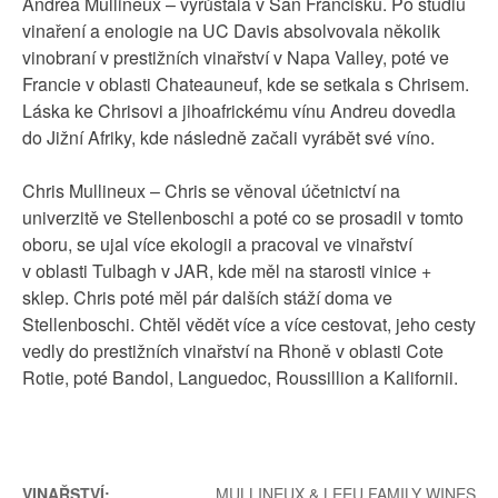
Andrea Mullineux – vyrůstala v San Francisku. Po studiu
vinaření a enologie na UC Davis absolvovala několik
vinobraní v prestižních vinařství v Napa Valley, poté ve
Francie v oblasti Chateauneuf, kde se setkala s Chrisem.
Láska ke Chrisovi a jihoafrickému vínu Andreu dovedla
do Jižní Afriky, kde následně začali vyrábět své víno.
Chris Mullineux – Chris se věnoval účetnictví na
univerzitě ve Stellenboschi a poté co se prosadil v tomto
oboru, se ujal více ekologii a pracoval ve vinařství
v oblasti Tulbagh v JAR, kde měl na starosti vinice +
sklep. Chris poté měl pár dalších stáží doma ve
Stellenboschi. Chtěl vědět více a více cestovat, jeho cesty
vedly do prestižních vinařství na Rhoně v oblasti Cote
Rotie, poté Bandol, Languedoc, Roussillion a Kalifornii.
VINAŘSTVÍ:
MULLINEUX & LEEU FAMILY WINES