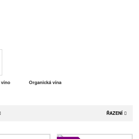
 víno
Organická vína
ŘAZENÍ