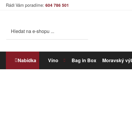
Rádi Vám poradíme:
604 786 501
Nabídka
Víno
Bag in Box
Moravský vý
Bílé víno
Dolihované víno