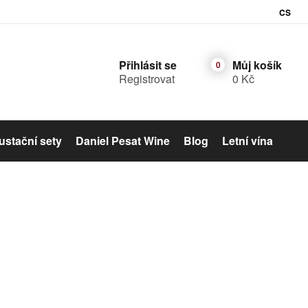
CS
Přihlásit se
Můj košík
Registrovat
0 Kč
stační sety
Daniel Pesat Wine
Blog
Letní vína
Šumivé víno