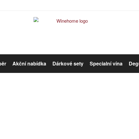
běr
Akční nabídka
Dárkové sety
Specialní vína
Degu
Červené víno
Růžové víno
Bílé víno
Organická vína
Winehome
Katalog
Víno
Bílé víno