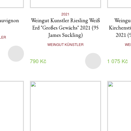
2021
auvignon
Weingut Kunstler Riesling Weiß
Weingut
Erd "Großes Gewächs" 2021 (95
Kirchenst
James Suckling)
2021 (
LER
WEINGUT KÜNSTLER
WE
790 Kč
1 075 Kč