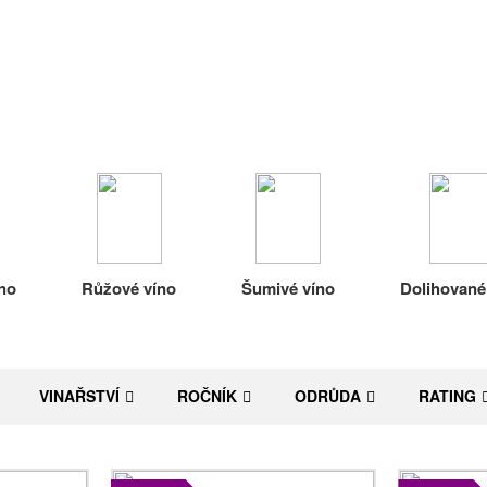
no
Růžové víno
Šumivé víno
Dolihované
VINAŘSTVÍ
ROČNÍK
ODRŮDA
RATING