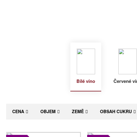
Bílé víno
Červené ví
CENA
OBJEM
ZEMĚ
OBSAH CUKRU