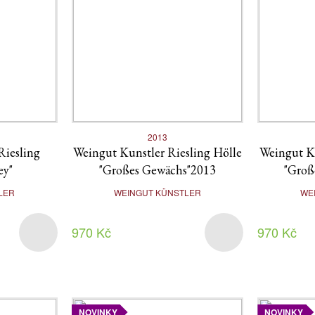
2013
Riesling
Weingut Kunstler Riesling Hölle
Weingut Ku
ey"
"Großes Gewächs"2013
"Groß
LER
WEINGUT KÜNSTLER
WE
970 Kč
970 Kč
NOVINKY
NOVINKY