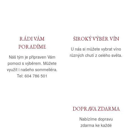
Daniel Pesat Wine
Blog
Letní vína
RÁDI VÁM
ŠIROKÝ VÝBĚR VÍN
PORADÍME
U nás si můžete vybrat víno
různých chutí z celého světa.
Náš tým je připraven Vám
pomoci s výběrem. Můžete
využít i našeho sommeliéra.
Tel: 604 786 501
DOPRAVA ZDARMA
Nabízíme dopravu
zdarma ke každé