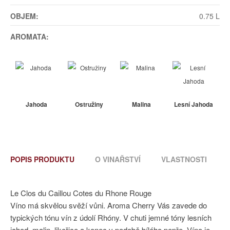
OBJEM:
0.75 L
AROMATA:
Jahoda
Ostružiny
Malina
Lesní Jahoda
POPIS PRODUKTU
O VINAŘSTVÍ
VLASTNOSTI
Le Clos du Caillou Cotes du Rhone Rouge
Víno má skvělou svěží vůni. Aroma Cherry Vás zavede do
typických tónu vín z údolí Rhóny. V chuti jemné tóny lesních
jahod, malin, likořice a konec v podobě bílého pepře. Víno je