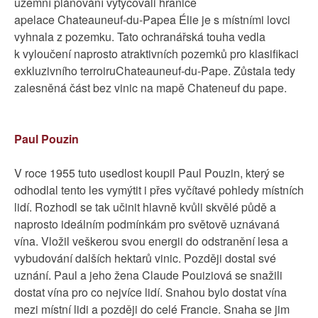
uzemní plánování vytyčovali hranice
apelace Chateauneuf-du-Papea Élie je s místními lovci
vyhnala z pozemku. Tato ochranářská touha vedla
k vyloučení naprosto atraktivních pozemků pro klasifikaci
exkluzivního terroiruChateauneuf-du-Pape. Zůstala tedy
zalesněná část bez vinic na mapě Chateneuf du pape.
Paul Pouzin
V roce 1955 tuto usedlost koupil Paul Pouzin, který se
odhodlal tento les vymýtit i přes vyčítavé pohledy místních
lidí. Rozhodl se tak učinit hlavně kvůli skvělé půdě a
naprosto ideálním podmínkám pro světově uznávaná
vína. Vložil veškerou svou energii do odstranění lesa a
vybudování dalších hektarů vinic. Později dostal své
uznání. Paul a jeho žena Claude Pouiziová se snažili
dostat vína pro co nejvíce lidí. Snahou bylo dostat vína
mezi místní lidi a později do celé Francie. Snaha se jim