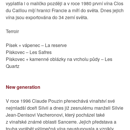
vyplatila i o maličko později a v roce 1980 první vína Clos
du Caillou míjí hranici Francie a míří do světa. Dnes jejich
vína jsou exportována do 34 zemí světa.
Terroir
Písek + vápenec – La reserve
Pískovec – Les Safres
Pískovec + kamenné oblázky na vrcholu půdy – Les
Quartz
New generation
V roce 1996 Claude Pouzin přenechává vinařství své
nejmladší dceři Silvii a dnes již zesnulému manželi Silvie
Jean-Denisovi Vacheronovi, který pocházel také
z vinařské známé oblasti Sancerre. Jejich představa a
touha vyrábět výjimečná vína neustupovala a vznikly