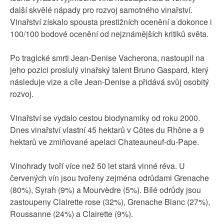
další skvělé nápady pro rozvoj samotného vinařství.
Vinařství získalo spousta prestižních ocenění a dokonce i
100/100 bodové ocenění od nejznámějších kritiků světa.
Po tragické smrti Jean-Denise Vacherona, nastoupil na
jeho pozici proslulý vinařský talent Bruno Gaspard, který
následuje vize a cíle Jean-Denise a přidává svůj osobitý
rozvoj.
Vinařství se vydalo cestou biodynamiky od roku 2000.
Dnes vinařství vlastní 45 hektarů v Côtes du Rhône a 9
hektarů ve zmiňované apelaci Chateauneuf-du-Pape.
Vinohrady tvoří více než 50 let stará vinné réva. U
červených vín jsou tvořeny zejména odrůdami Grenache
(80%), Syrah (9%) a Mourvèdre (5%). Bílé odrůdy jsou
zastoupeny Clairette rose (32%), Grenache Blanc (27%),
Roussanne (24%) a Clairette (9%).