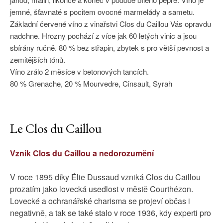
jemné, šťavnaté s pocitem ovocné marmelády a sametu.
Základní červené víno z vinařstvi Clos du Caillou Vás opravdu
nadchne. Hrozny pochází z více jak 60 letých vinic a jsou
sbírány ručně. 80 % bez střapin, zbytek s pro větší pevnost a
zemitějších tónů.
Víno zrálo 2 měsíce v betonových tancích.
80 % Grenache, 20 % Mourvedre, Cinsault, Syrah
Le Clos du Caillou
Vznik Clos du Caillou a nedorozumění
V roce 1895 díky Élie Dussaud vzniká Clos du Caillou
prozatím jako lovecká usedlost v městě Courthézon.
Lovecké a ochranářské charisma se projeví občas i
negativně, a tak se také stalo v roce 1936, kdy experti pro