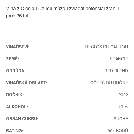
Vína z Clos du Cailou můžou zvládat potenciál zrání i
přes 25 let.
VINAŘSTVÍ:
LE CLOS DU CAILLOU
ZEMĚ:
FRANCIE
ODRŮDA:
RED BLEND
VINAŘSKÁ OBLAST:
CÔTES DU RHÔNE
ROČNÍK:
2022
ALKOHOL:
13 %
OBSAH CUKRU:
SUCHÉ
RATING:
90+ BODŮ