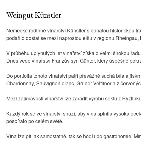
Weingut Künstler
Německé rodinné vinařství Künstler s bohatou historickou tr
podařilo dostat se mezi naprostou elitu v regionu Rheingau, k
V průběhu uplynulých let vinařství získalo velmi širokou řad
Dnes vede vinařství Franzův syn Günter, který úspěšně pokra
Do portfolia tohoto vinařství patří převážně suchá bílá a jisk
Chardonnay, Sauvignon blanc, Grüner Veltliner a z červených
Mezi zajímavosti vinařství lze zařadit výrobu sektu z Ryzli
Každý rok se ve vinařství snaží, aby vína splnila vysoká oče
posbíralo po celém světě.
Vína lze pít jak samostatně, tak se hodí i do gastronomie. Mim