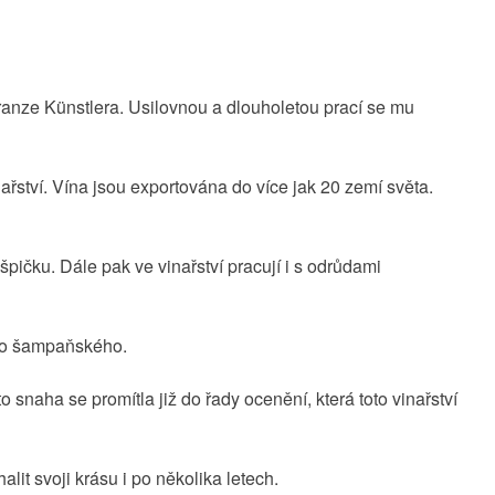
ranze Künstlera. Usilovnou a dlouholetou prací se mu
ařství. Vína jsou exportována do více jak 20 zemí světa.
 špičku. Dále pak ve vinařství pracují i s odrůdami
vého šampaňského.
snaha se promítla již do řady ocenění, která toto vinařství
alit svoji krásu i po několika letech.