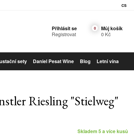
CS
Přihlásit se
Můj košík
Registrovat
0 Kč
stační sety
Daniel Pesat Wine
Blog
Letní vína
Šumivé víno
tler Riesling "Stielweg"
Skladem 5 a více kusů