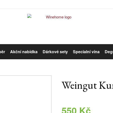
běr
Akční nabídka
Dárkové sety
Specialní vína
Degu
Červené víno
Růžové víno
Weingut Kuns
Organická vína
550 Kč