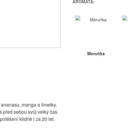
AROMATA:
Meruňka
, ananasu, manga a limetky.
má před sebou svůj velký čas.
otěšení klidně i za 20 let.