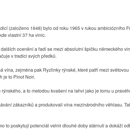
adicí (založeno 1648) bylo od roku 1965 v rukou ambiciózního F
de vlastní 37 ha vinic.
u dalších ocenění a řadí se mezi absolutní špičku německého vin
čuje v tradici svých předků.
rná vína, zejména pak Ryzlinky rýnské, které patří mezi světovou
 je to Pinot Noir.
nku rýnského, a to metodou kvašení na lahvi jako je tomu u pra
kávání zákazníků a produkovali vína mezinárodního věhlasu. Tato 
o to poskytují potenciál velmi dlouhé doby stárnutí a dokáží odh