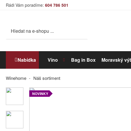
Rádi Vám poradíme:
604 786 501
Nabídka
Víno
Bag in Box
Moravský vý
Winehome
Náš sortiment
Bílé víno
NOVINKY
Dolihované víno