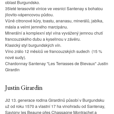
oblast Burgundsko.
35leté terasovité vinice ve vesnici Santenay s bohatou
jilovito-vápencovou půdou.
Vůně citronové kůry, toastu, ananasu, minerálů, jablka,
másla a velmi jemného marcipánu.
Minerální a komplexní styl vína vyvážený jemnou chutí
francouzského dubu a kyselinou v závěru.
Klasický styl burgundských vín.
Víno zrálo 12 měsíců ve francouzských sudech (15 %
nové sudy).
Chardonnay Santenay "Les Terrasses de Bievaux" Justin
Girardin
Justin Girardin
Již 13. generace rodina Girardinů působí v Burgundsku
už od roku 1570 a vlastní 17 ha vinohradu od Santenay,
Savigny les Beaune přes Chassagne Montrachet a