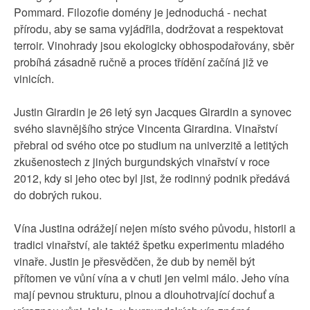
Pommard. Filozofie domény je jednoduchá - nechat
přírodu, aby se sama vyjádřila, dodržovat a respektovat
terroir. Vinohrady jsou ekologicky obhospodařovány, sběr
probíhá zásadně ručně a proces třídění začíná již ve
vinicích.
Justin Girardin je 26 letý syn Jacques Girardin a synovec
svého slavnějšího strýce Vincenta Girardina. Vinařství
přebral od svého otce po studium na univerzitě a letitých
zkušenostech z jiných burgundských vinařství v roce
2012, kdy si jeho otec byl jist, že rodinný podnik předává
do dobrých rukou.
Vína Justina odrážejí nejen místo svého původu, historii a
tradici vinařství, ale taktéž špetku experimentu mladého
vinaře. Justin je přesvědčen, že dub by neměl být
přítomen ve vůní vína a v chuti jen velmi málo. Jeho vína
mají pevnou strukturu, plnou a dlouhotrvající dochuť a