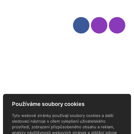
Kategorie
Sledujte nás
Víno
Bag in Box
Moravský výběr
Akční nabídka
Dárkové sety
Specialní vína
Degustační sety
Daniel Pesat Wine
Newsletter
Používáme soubory cookies
ODEBÍREJTE NÁŠ NEWSLETTER
Tyto webové stránky používají soubory cookies a další
sledovací nástroje s cílem vylepšení uživatelského
prostředí, zobrazení přizpůsobeného obsahu a reklam,
analýzy návštěvnosti webových stránek a zjištění zdroje