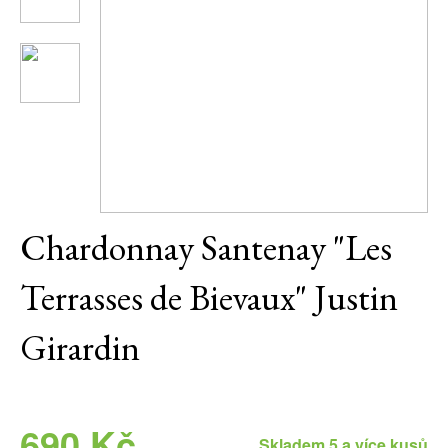
Daniel Pesat Wine
Blog
Letní vína
Chardonnay Santenay "Les
Terrasses de Bievaux" Justin
Girardin
690 Kč
Skladem 5 a více kusů