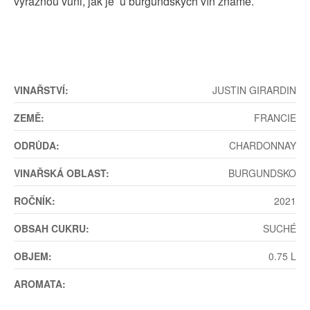
výraznou vůni, jak je u burgundských vín známé.
VINAŘSTVÍ:
JUSTIN GIRARDIN
ZEMĚ:
FRANCIE
ODRŮDA:
CHARDONNAY
VINAŘSKÁ OBLAST:
BURGUNDSKO
ROČNÍK:
2021
OBSAH CUKRU:
SUCHÉ
OBJEM:
0.75 L
AROMATA: