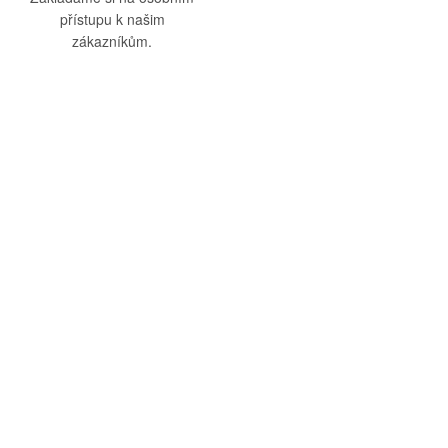
přístupu k našim
zákazníkům.
O nás
Vše o nákupu
O společnosti
Obchodní podmínky
Kamenná prodejna
Doprava a platba
Kontakty
Reklamační řád
Blog
Zásady ochrany osobních
údajů
Odstoupení od smlouvy