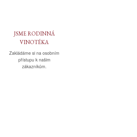
JSME RODINNÁ
VINOTÉKA
Zakládáme si na osobním
přístupu k našim
zákazníkům.
O nás
Vše o nákupu