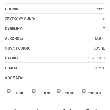
ROČNÍK:
2021
ZBYTKOVÝ CUKR:
2
KYSELINY:
7
ALKOHOL:
12,5 %
OBSAH CUKRU:
SUCHÉ
RATING:
95+ BODŮ
OBJEM:
0.75 L
AROMATA: