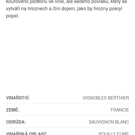
kouřového podtónu ve víně, ale šedého povlaku, který se
vytváří na hroznech a činí dojem, jako by hrozny pokryl
popel.
VINAŘSTVÍ:
VIGNOBLES BERTHIER
ZEMĚ:
FRANCIE
ODRŮDA:
SAUVIGNON BLANC
VINAŘSKÁ OBLAST:
POUILLY FUME