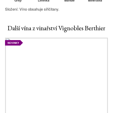
Grep
Limetka
Mandle
Mineralita
Složení: Víno obsahuje siřičitany.
Další vína z vinařství Vignobles Berthier
NOVINKY