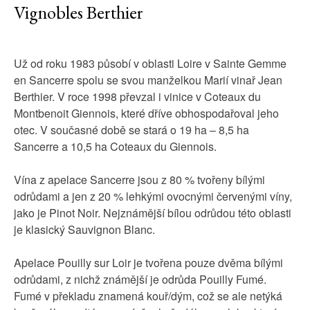
Vignobles Berthier
Už od roku 1983 působí v oblasti Loire v Sainte Gemme
en Sancerre spolu se svou manželkou Marií vinař Jean
Berthier. V roce 1998 převzal i vinice v Coteaux du
Montbenoit Giennois, které dříve obhospodařoval jeho
otec. V současné době se stará o 19 ha – 8,5 ha
Sancerre a 10,5 ha Coteaux du Giennois.
Vína z apelace Sancerre jsou z 80 % tvořeny bílými
odrůdami a jen z 20 % lehkými ovocnými červenými víny,
jako je Pinot Noir. Nejznámější bílou odrůdou této oblasti
je klasický Sauvignon Blanc.
Apelace Pouilly sur Loir je tvořena pouze dvěma bílými
odrůdami, z nichž známější je odrůda Pouilly Fumé.
Fumé v překladu znamená kouř/dým, což se ale netýká