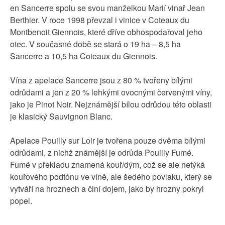
en Sancerre spolu se svou manželkou Marií vinař Jean
Berthier. V roce 1998 převzal i vinice v Coteaux du
Montbenoit Giennois, které dříve obhospodařoval jeho
otec. V současné době se stará o 19 ha – 8,5 ha
Sancerre a 10,5 ha Coteaux du Giennois.
Vína z apelace Sancerre jsou z 80 % tvořeny bílými
odrůdami a jen z 20 % lehkými ovocnými červenými víny,
jako je Pinot Noir. Nejznámější bílou odrůdou této oblasti
je klasický Sauvignon Blanc.
Apelace Pouilly sur Loir je tvořena pouze dvěma bílými
odrůdami, z nichž známější je odrůda Pouilly Fumé.
Fumé v překladu znamená kouř/dým, což se ale netýká
kouřového podtónu ve víně, ale šedého povlaku, který se
vytváří na hroznech a činí dojem, jako by hrozny pokryl
popel.