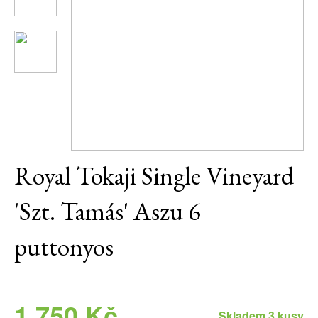
Daniel Pesat Wine
Blog
Letní vína
Royal Tokaji Single Vineyard
'Szt. Tamás' Aszu 6
puttonyos
1 750 Kč
Skladem 3 kusy