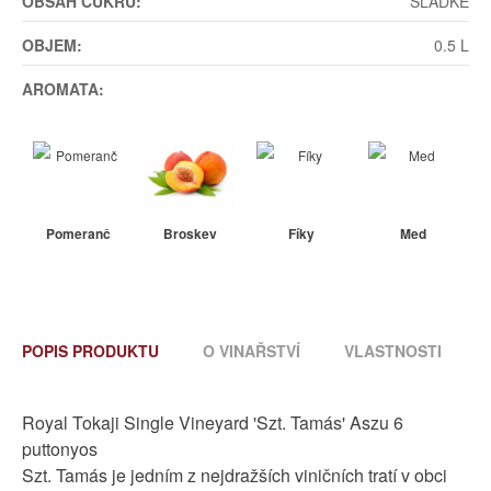
OBSAH CUKRU:
SLADKÉ
OBJEM:
0.5 L
AROMATA:
Pomeranč
Broskev
Fíky
Med
POPIS PRODUKTU
O VINAŘSTVÍ
VLASTNOSTI
Royal Tokaji Single Vineyard 'Szt. Tamás' Aszu 6
puttonyos
Szt. Tamás je jedním z nejdražších viničních tratí v obci