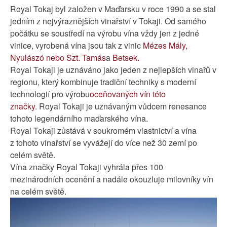
Royal Tokaj byl založen v Maďarsku v roce 1990 a se stal
jedním z nejvýraznějších vinařství v Tokaji. Od samého
počátku se soustředí na výrobu vína vždy jen z jedné
vinice, vyrobená vína jsou tak z vinic
Mézes Mály,
Nyulászó nebo Szt.
Tamás
a
Betsek.
Royal Tokaji je uznáváno jako jeden z nejlepších vinařů v
regionu, který kombinuje tradiční techniky s moderní
technologií pro výrobu
oceňovaných vín této
značky.
Royal Tokaji je uznávaným vůdcem renesance
tohoto legendárního maďarského vína.
Royal Tokaji zůstává v soukromém vlastnictví a vína
z tohoto vinařství se vyvážejí do více než 30 zemí po
celém světě.
Vína značky Royal Tokaji vyhrála přes 100
mezinárodních ocenění a nadále okouzluje milovníky vín
na celém světě.