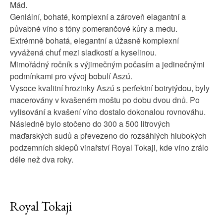
Mád.
Geniální, bohaté, komplexní a zároveň elagantní a
půvabné víno s tóny pomerančové kůry a medu.
Extrémně bohatá, elegantní a úžasně komplexní
vyvážená chuť mezi sladkostí a kyselinou.
Mimořádný ročník s výjimečným počasím a jedinečnými
podmínkami pro vývoj bobulí Aszú.
Vysoce kvalitní hrozinky Aszú s perfektní botrytýdou, byly
macerovány v kvašeném moštu po dobu dvou dnů. Po
vylisování a kvašení víno dostalo dokonalou rovnováhu.
Následně bylo stočeno do 300 a 500 litrových
maďarských sudů a převezeno do rozsáhlých hlubokých
podzemních sklepů vinařství Royal Tokaji, kde víno zrálo
déle než dva roky.
Royal Tokaji