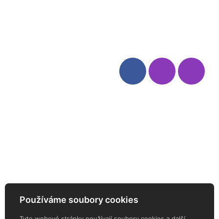
údajů
Odstoupení od smlouvy
Kategorie
Sledujte nás
Víno
Bag in Box
Moravský výběr
Akční nabídka
Dárkové sety
Specialní vína
Degustační sety
Daniel Pesat Wine
Newsletter
Používáme soubory cookies
ODEBÍREJTE NÁŠ NEWSLETTER
Tyto webové stránky používají soubory cookies a další