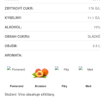
ZBYTKOVÝ CUKR:
176 G/L
KYSELINY:
11,1 G/L
ALKOHOL:
10%
OBSAH CUKRU:
SLADKÉ
OBJEM:
0.5 L
AROMATA:
Pomeranč
Broskev
Fíky
Med
Složení: Víno obsahuje siřičitany.