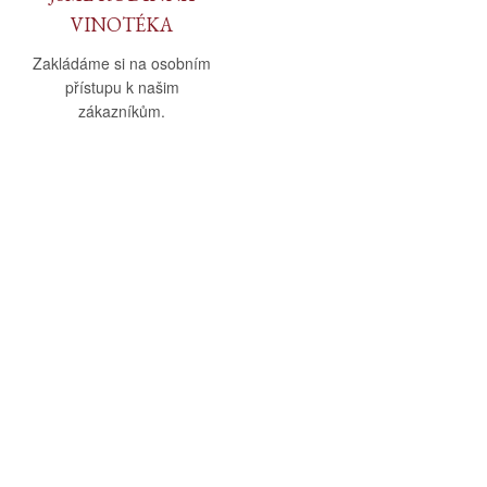
VINOTÉKA
Zakládáme si na osobním
přístupu k našim
zákazníkům.
O nás
Vše o nákupu
O společnosti
Obchodní podmínky
Kamenná prodejna
Doprava a platba
Kontakty
Reklamační řád
Blog
Zásady ochrany osobních