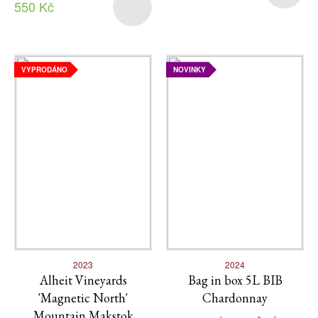
550 Kč
VYPRODÁNO
NOVINKY
2023
2024
Alheit Vineyards
Bag in box 5L BIB
'Magnetic North'
Chardonnay
Mountain Makstok