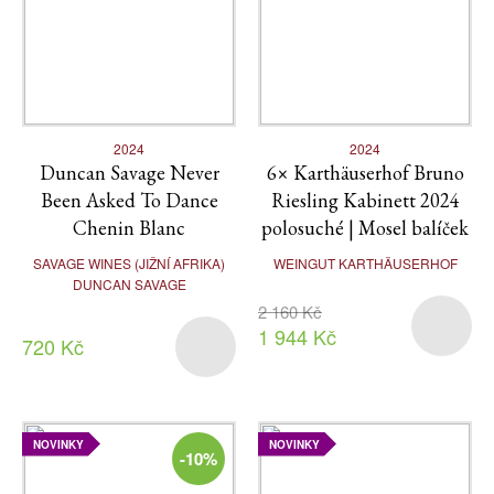
2024
2024
Duncan Savage Never
6× Karthäuserhof Bruno
Been Asked To Dance
Riesling Kabinett 2024
Chenin Blanc
polosuché | Mosel balíček
SAVAGE WINES (JIŽNÍ AFRIKA)
WEINGUT KARTHÄUSERHOF
DUNCAN SAVAGE
2 160 Kč
1 944 Kč
720 Kč
NOVINKY
NOVINKY
-10%