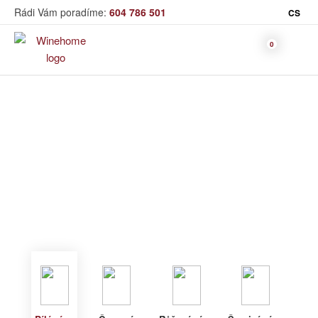
Rádi Vám poradíme:
604 786 501
CS
Víno
Bílé víno
Bag in Box
Moravský výběr
Winehome
Katalog
Víno
Bílé víno
Bílé víno
Červené
Růžové
Šumivé
Akční nabídka
víno
víno
víno
Dárkové sety
Specialní vína
Dolihované
Organická
Degustační sety
víno
vína