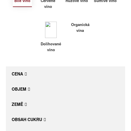
Bílé víno
Červené
Růžové víno
Šumivé víno
víno
Daniel Pesat Wine
Blog
Organická
vína
Letní vína
Dolihované
víno
CENA
OBJEM
ZEMĚ
OBSAH CUKRU