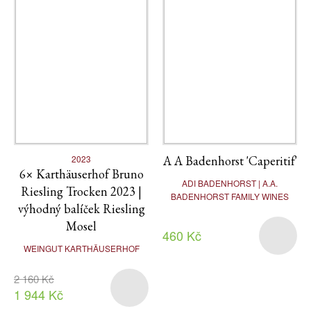
2023
A A Badenhorst 'Caperitif'
6× Karthäuserhof Bruno
ADI BADENHORST | A.A.
Riesling Trocken 2023 |
BADENHORST FAMILY WINES
výhodný balíček Riesling
Mosel
460 Kč
WEINGUT KARTHÄUSERHOF
2 160 Kč
1 944 Kč