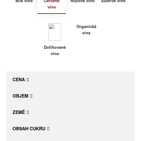
Bílé víno
Červené
Růžové víno
Šumivé víno
víno
Daniel Pesat Wine
Blog
Organická
vína
Letní vína
Dolihované
víno
CENA
OBJEM
ZEMĚ
OBSAH CUKRU