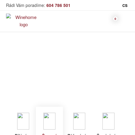
Rádi Vám poradíme:
604 786 501
CS
Víno
Červené víno
Bag in Box
Moravský výběr
Winehome
Katalog
Víno
Červené víno
Bílé víno
Červené
Růžové
Šumivé
Akční nabídka
víno
víno
víno
Dárkové sety
Specialní vína
Dolihované
Organická
Degustační sety
víno
vína