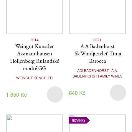
2014
2021
Weingut Kunstler
A A Badenhorst
Assmannhausen
'Sk'Windjiesvlei' Tinta
Hollenberg Rulandské
Barocca
modré GG
ADI BADENHORST | A.A.
BADENHORST FAMILY WINES
WEINGUT KÜNSTLER
840 Kč
1 650 Kč
NOVINKY