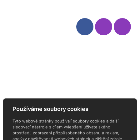
Kategorie
Sledujte nás
Víno
Bag in Box
Moravský výběr
Akční nabídka
Dárkové sety
Specialní vína
Degustační sety
Daniel Pesat Wine
Newsletter
Používáme soubory cookies
ODEBÍREJTE NÁŠ NEWSLETTER
Tyto webové stránky používají soubory cookies a další
sledovací nástroje s cílem vylepšení uživatelského
prostředí, zobrazení přizpůsobeného obsahu a reklam,
analýzy návštěvnosti webových stránek a zjištění zdroje