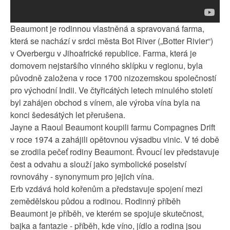
Beaumont je rodinnou vlastněná a spravovaná farma,
která se nachází v srdci města Bot River („Botter Rivier“)
v Overbergu v Jihoafrické republice. Farma, která je
domovem nejstaršího vinného sklípku v regionu, byla
původně založena v roce 1700 nizozemskou společností
pro východní Indii. Ve čtyřicátých letech minulého století
byl zahájen obchod s vínem, ale výroba vína byla na
konci šedesátých let přerušena.
Jayne a Raoul Beaumont koupili farmu Compagnes Drift
v roce 1974 a zahájili opětovnou výsadbu vinic. V té době
se zrodila pečeť rodiny Beaumont. Řvoucí lev představuje
čest a odvahu a slouží jako symbolické poselství
rovnováhy - synonymum pro jejich vína.
Erb vzdává hold kořenům a představuje spojení mezi
zemědělskou půdou a rodinou. Rodinný příběh
Beaumont je příběh, ve kterém se spojuje skutečnost,
bajka a fantazie - příběh, kde víno, jídlo a rodina jsou