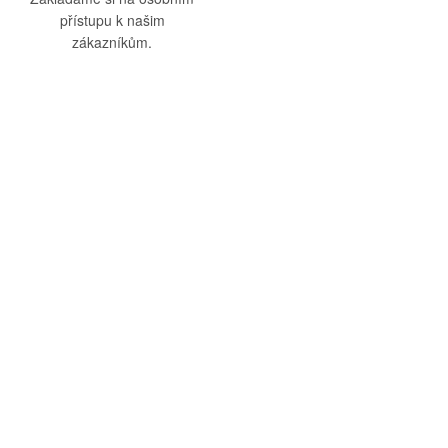
přístupu k našim
zákazníkům.
O nás
Vše o nákupu
O společnosti
Obchodní podmínky
Kamenná prodejna
Doprava a platba
Kontakty
Reklamační řád
Blog
Zásady ochrany osobních
údajů
Odstoupení od smlouvy