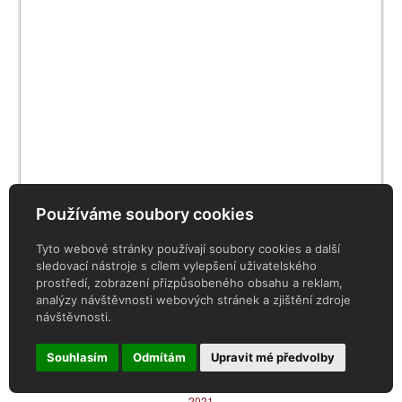
Používáme soubory cookies
Tyto webové stránky používají soubory cookies a další
sledovací nástroje s cílem vylepšení uživatelského
prostředí, zobrazení přizpůsobeného obsahu a reklam,
analýzy návštěvnosti webových stránek a zjištění zdroje
návštěvnosti.
Souhlasím
Odmítám
Upravit mé předvolby
2021