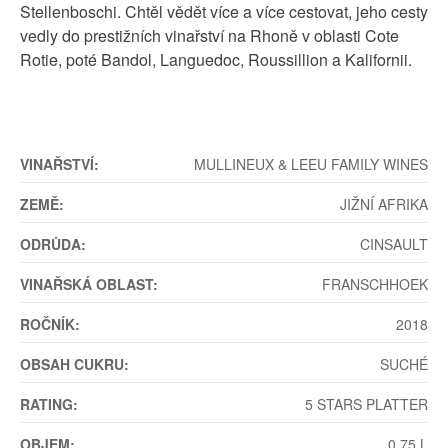
Stellenboschi. Chtěl vědět více a více cestovat, jeho cesty
vedly do prestižních vinařství na Rhoně v oblasti Cote
Rotie, poté Bandol, Languedoc, Roussillion a Kalifornii.
VINAŘSTVÍ:
MULLINEUX & LEEU FAMILY WINES
ZEMĚ:
JIŽNÍ AFRIKA
ODRŮDA:
CINSAULT
VINAŘSKÁ OBLAST:
FRANSCHHOEK
ROČNÍK:
2018
OBSAH CUKRU:
SUCHÉ
RATING:
5 STARS PLATTER
OBJEM:
0.75 L