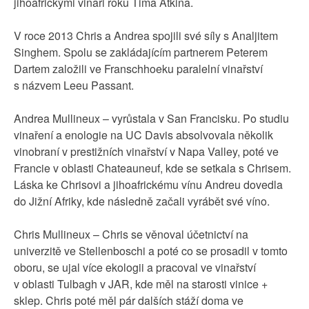
jihoafrickými vinaři roku Tima Atkina.
V roce 2013 Chris a Andrea spojili své síly s Analjitem
Singhem. Spolu se zakládajícím partnerem Peterem
Dartem založili ve Franschhoeku paralelní vinařství
s názvem Leeu Passant.
Andrea Mullineux – vyrůstala v San Francisku. Po studiu
vinaření a enologie na UC Davis absolvovala několik
vinobraní v prestižních vinařství v Napa Valley, poté ve
Francie v oblasti Chateauneuf, kde se setkala s Chrisem.
Láska ke Chrisovi a jihoafrickému vínu Andreu dovedla
do Jižní Afriky, kde následně začali vyrábět své víno.
Chris Mullineux – Chris se věnoval účetnictví na
univerzitě ve Stellenboschi a poté co se prosadil v tomto
oboru, se ujal více ekologii a pracoval ve vinařství
v oblasti Tulbagh v JAR, kde měl na starosti vinice +
sklep. Chris poté měl pár dalších stáží doma ve