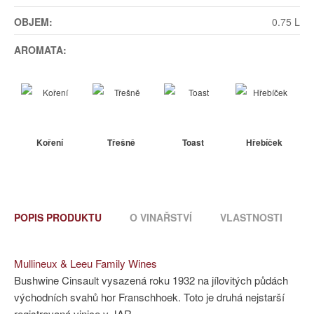
OBJEM:
0.75 L
AROMATA:
Koření
Třešně
Toast
Hřebíček
POPIS PRODUKTU
O VINAŘSTVÍ
VLASTNOSTI
Mullineux & Leeu Family Wines
Bushwine Cinsault vysazená roku 1932 na jílovitých půdách
východních svahů hor Franschhoek. Toto je druhá nejstarší
registrovaná vinice v JAR.