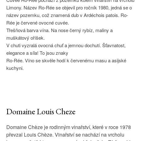
Limony. Název Ro-Rée se objevil pro ročník 1980, jedná se o
název pozemku, což znamená dub v Ardéchois patois. Ro-
Rée je červené ovocné cuvée.
Třešňová barva vína. Na nose černý rybíz, maliny a
muškátový oříšek.
V chuti vyzralá ovocná chuť a jemnou dochutí. Šťavnatost,
elegance a síla! To jsou znaky
Ro-Rée. Víno se skvěle hodí k červenému masu a asijské
kuchyni.
Domaine Louis Cheze
Domaine Chèze je rodinným vinařství, které v roce 1978
převzal Louis Chèze. Vinařství se nachází na vrcholu