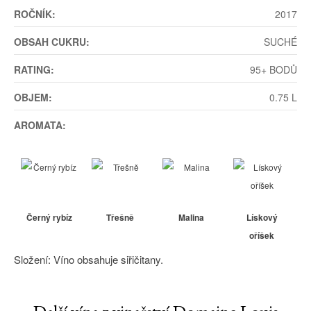
ROČNÍK:
2017
OBSAH CUKRU:
SUCHÉ
RATING:
95+ BODŮ
OBJEM:
0.75 L
AROMATA:
Černý rybíz
Třešně
Malina
Lískový
oříšek
Složení: Víno obsahuje siřičitany.