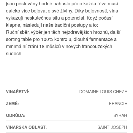
jsou pěstovány hodně nahusto proto každá réva musí
daleko více bojovat o své živiny. Díky bojovnosti, vína
vykazují neskutečnou sílu a potenciál. Když počasí
klapne, následují naše tradiční postupy a to:
Ruční sběr, výběr jen těch nejzdravějších hroznů, další
sorting table pro 100% kontrolu, dlouhá fermentace a
minimální zrání 18 měsíců v nových francouzských
sudech.
VINAŘSTVÍ:
DOMAINE LOUIS CHEZE
ZEMĚ:
FRANCIE
ODRŮDA:
SYRAH
VINAŘSKÁ OBLAST:
SAINT JOSEPH