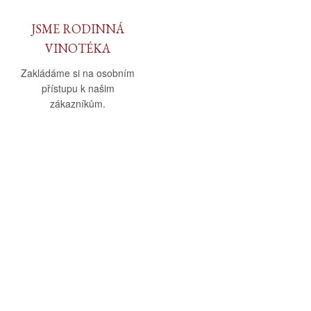
JSME RODINNÁ
VINOTÉKA
Zakládáme si na osobním
přístupu k našim
zákazníkům.
O nás
Vše o nákupu
O společnosti
Obchodní podmínky
Kamenná prodejna
Doprava a platba