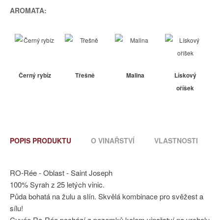
AROMATA:
Černý rybíz
Třešně
Malina
Lískový
oříšek
POPIS PRODUKTU
O VINAŘSTVÍ
VLASTNOSTI
RO-Rée - Oblast - Saint Joseph
100% Syrah z 25 letých vinic.
Půda bohatá na žulu a slín. Skvělá kombinace pro svěžest a
sílu!
Cuvée Ro-Rée pochází z pozemků kolem vinařství na vrcholu