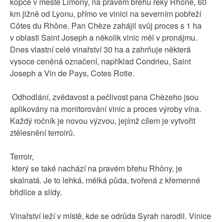
kopce v městě Limony, na pravém břehu řeky Rhône, 60
km jižně od Lyonu, přímo ve vinici na severním pobřeží
Côtes du Rhône. Pan Chèze zahájil svůj proces s 1 ha
v oblasti Saint Joseph a několik vinic měl v pronájmu.
Dnes vlastní celé vinařství 30 ha a zahrňuje některá
vysoce ceněná označení, například Condrieu, Saint
Joseph a Vin de Pays, Cotes Rotie.
Odhodlání, zvědavost a pečlivost pana Chèzeho jsou
aplikovány na monitorování vinic a proces výroby vína.
Každý ročník je novou výzvou, jejímž cílem je vytvořit
ztělesnění terroirů.
Terroir,
který se také nachází na pravém břehu Rhôny, je
skalnatá. Je to lehká, mělká půda, tvořená z křemenné
břidlice a slídy.
Vinařství leží v místě, kde se odrůda Syrah narodil. Vinice