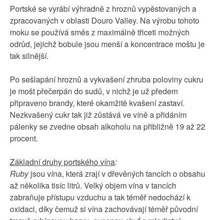
Portské se vyrábí výhradně z hroznů vypěstovaných a
zpracovaných v oblasti Douro Valley. Na výrobu tohoto
moku se používá směs z maximálně třiceti možných
odrůd, jejichž bobule jsou menší a koncentrace moštu je
tak silnější.
Po sešlapání hroznů a vykvašení zhruba poloviny cukru
je mošt přečerpán do sudů, v nichž je už předem
připraveno brandy, které okamžitě kvašení zastaví.
Nezkvašený cukr tak již zůstává ve víně a přidáním
pálenky se zvedne obsah alkoholu na přibližně 19 až 22
procent.
Základní druhy portského vína
:
Ruby
jsou vína, která zrají v dřevěných tancích o obsahu
až několika tisíc litrů. Velký objem vína v tancích
zabraňuje přístupu vzduchu a tak téměř nedochází k
oxidaci, díky čemuž si vína zachovávají téměř původní