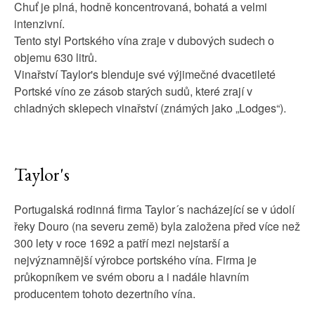
Chuť je plná, hodně koncentrovaná, bohatá a velmi
intenzivní.
Tento styl Portského vína zraje v dubových sudech o
objemu 630 litrů.
Vinařství Taylor's blenduje své výjimečné dvacetileté
Portské víno ze zásob starých sudů, které zrají v
chladných sklepech vinařství (známých jako „Lodges“).
Taylor's
Portugalská rodinná firma Taylor´s nacházející se v údolí
řeky Douro (na severu země) byla založena před více než
300 lety v roce 1692 a patří mezi nejstarší a
nejvýznamnější výrobce portského vína. Firma je
průkopníkem ve svém oboru a i nadále hlavním
producentem tohoto dezertního vína.