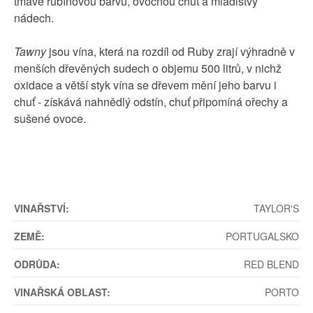
tmavě rubínovou barvu, ovocnou chuť a mladistvý
nádech.
Tawny
jsou vína, která na rozdíl od Ruby zrají výhradně v
menších dřevěných sudech o objemu 500 litrů, v nichž
oxidace a větší styk vína se dřevem mění jeho barvu i
chuť - získává nahnědlý odstín, chuť připomíná ořechy a
sušené ovoce.
VINAŘSTVÍ:
TAYLOR'S
ZEMĚ:
PORTUGALSKO
ODRŮDA:
RED BLEND
VINAŘSKÁ OBLAST:
PORTO