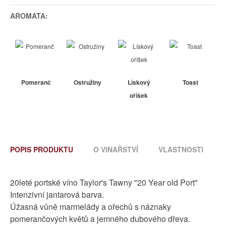
AROMATA:
Pomeranč
Ostružiny
Lískový
Toast
oříšek
POPIS PRODUKTU
O VINAŘSTVÍ
VLASTNOSTI
20leté portské víno Taylor's Tawny "20 Year old Port"
Intenzivní jantarová barva.
Úžasná vůně marmelády a ořechů s náznaky
pomerančových květů a jemného dubového dřeva.