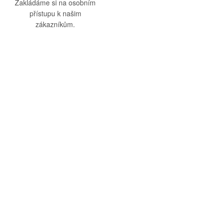
Zakládáme si na osobním
přístupu k našim
zákazníkům.
O nás
Vše o nákupu
O společnosti
Obchodní podmínky
Kamenná prodejna
Doprava a platba
Kontakty
Reklamační řád
Blog
Zásady ochrany osobních
údajů
Odstoupení od smlouvy