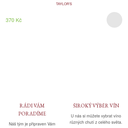
TAYLOR'S
370 Kč
RÁDI VÁM
ŠIROKÝ VÝBĚR VÍN
PORADÍME
U nás si můžete vybrat víno
různých chutí z celého světa.
Náš tým je připraven Vám