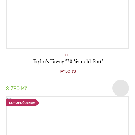
30
Taylor's Tawny "30 Year old Port"
TAYLOR'S
3 780 Kč
DOPORUČUJEME