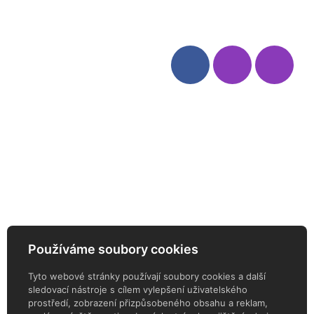
Kategorie
Sledujte nás
Víno
Bag in Box
Moravský výběr
Akční nabídka
Dárkové sety
Specialní vína
Degustační sety
Daniel Pesat Wine
Newsletter
Používáme soubory cookies
ODEBÍREJTE NÁŠ NEWSLETTER
Tyto webové stránky používají soubory cookies a další
sledovací nástroje s cílem vylepšení uživatelského
prostředí, zobrazení přizpůsobeného obsahu a reklam,