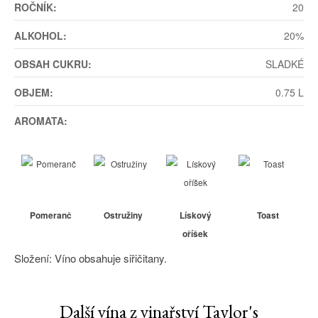
ROČNÍK:
20
ALKOHOL:
20%
OBSAH CUKRU:
SLADKÉ
OBJEM:
0.75 L
AROMATA:
Pomeranč
Ostružiny
Lískový
Toast
oříšek
Složení: Víno obsahuje siřičitany.
Další vína z vinařství Taylor's