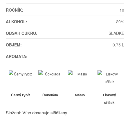
ROČNÍK:
10
ALKOHOL:
20%
OBSAH CUKRU:
SLADKÉ
OBJEM:
0.75 L
AROMATA:
Černý rybíz
Čokoláda
Máslo
Lískový
oříšek
Složení: Víno obsahuje siřičitany.