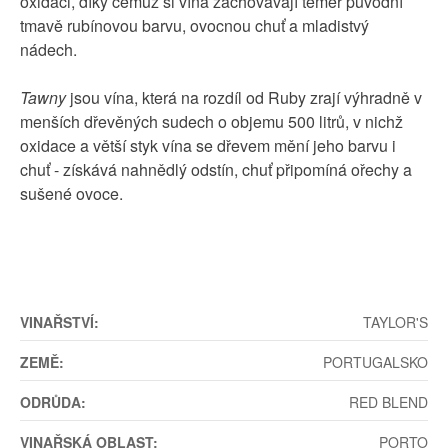
oxidaci, díky čemuž si vína zachovávají téměř původní
tmavě rubínovou barvu, ovocnou chuť a mladistvý
nádech.
Tawny
jsou vína, která na rozdíl od Ruby zrají výhradně v
menších dřevěných sudech o objemu 500 litrů, v nichž
oxidace a větší styk vína se dřevem mění jeho barvu i
chuť - získává nahnědlý odstín, chuť připomíná ořechy a
sušené ovoce.
VINAŘSTVÍ:
TAYLOR'S
ZEMĚ:
PORTUGALSKO
ODRŮDA:
RED BLEND
VINAŘSKÁ OBLAST:
PORTO