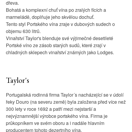
dřeva.
Bohatá a komplexní chuť vína po zralých fících a
marmeládě, doplňuje jeho skvělou dochuť.
Tento styl Portského vína zraje v dubových sudech o
objemu 630 litrů.
Vinařství Taylor's blenduje své výjimečné desetileté
Portské víno ze zásob starých sudů, které zrají v
chladných sklepech vinařství známých jako Lodges.
Taylor's
Portugalská rodinná firma Taylor´s nacházející se v údolí
řeky Douro (na severu země) byla založena před více než
300 lety v roce 1692 a patří mezi nejstarší a
nejvýznamnější výrobce portského vína. Firma je
průkopníkem ve svém oboru a i nadále hlavním
producentem tohoto dezertního vína.