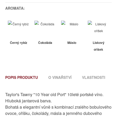
AROMATA:
Černý rybíz
Čokoláda
Máslo
Lískový
oříšek
POPIS PRODUKTU
O VINAŘSTVÍ
VLASTNOSTI
Taylor's Tawny "10 Year old Port" 10leté portské víno.
Hluboká jantarová barva.
Bohatá a elegantní vůně s kombinací zralého bobulového
ovoce, oříšku, čokolády, másla a jemného dubového