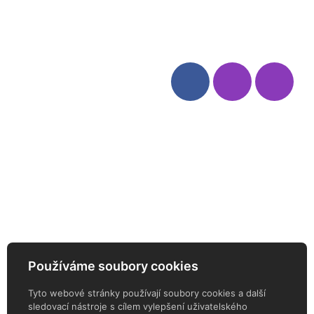
Odstoupení od smlouvy
Kategorie
Sledujte nás
Víno
Bag in Box
Moravský výběr
Akční nabídka
Dárkové sety
Specialní vína
Degustační sety
Daniel Pesat Wine
Newsletter
Používáme soubory cookies
ODEBÍREJTE NÁŠ NEWSLETTER
Tyto webové stránky používají soubory cookies a další
sledovací nástroje s cílem vylepšení uživatelského