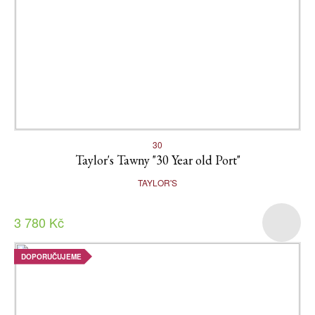
30
Taylor's Tawny "30 Year old Port"
TAYLOR'S
3 780 Kč
DOPORUČUJEME