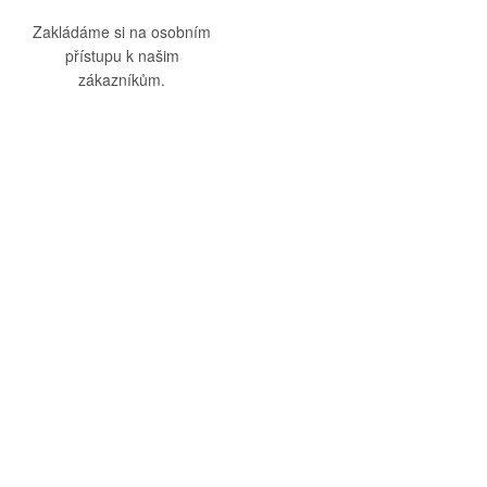
Zakládáme si na osobním
přístupu k našim
zákazníkům.
O nás
Vše o nákupu
O společnosti
Obchodní podmínky
Kamenná prodejna
Doprava a platba
Kontakty
Reklamační řád
Blog
Zásady ochrany osobních
údajů