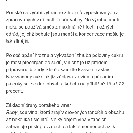
Portské se vyrábí výhradně z hroznů vypěstovaných a
zpracovaných v oblasti Douro Valley. Na výrobu tohoto
moku se používá směs z maximálně třiceti možných
odrůd, jejichž bobule jsou menší a koncentrace moštu je
tak silnější.
Po sešlapání hroznů a vykvašení zhruba poloviny cukru
je mošt přečerpán do sudů, v nichž je už předem
připraveno brandy, které okamžitě kvašení zastaví.
Nezkvašený cukr tak již zůstává ve víně a přidáním
pálenky se zvedne obsah alkoholu na přibližně 19 až 22
procent.
Základní druhy portského vína
:
Ruby
jsou vína, která zrají v dřevěných tancích o obsahu
až několika tisíc litrů. Velký objem vína v tancích
zabraňuje přístupu vzduchu a tak téměř nedochází k