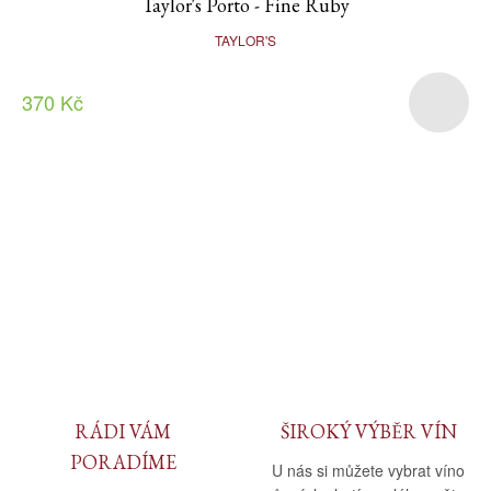
Taylor's Porto - Fine Ruby
TAYLOR'S
370 Kč
RÁDI VÁM
ŠIROKÝ VÝBĚR VÍN
PORADÍME
U nás si můžete vybrat víno