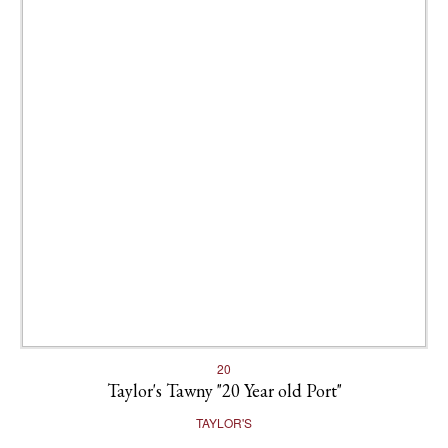
20
Taylor's Tawny "20 Year old Port"
TAYLOR'S