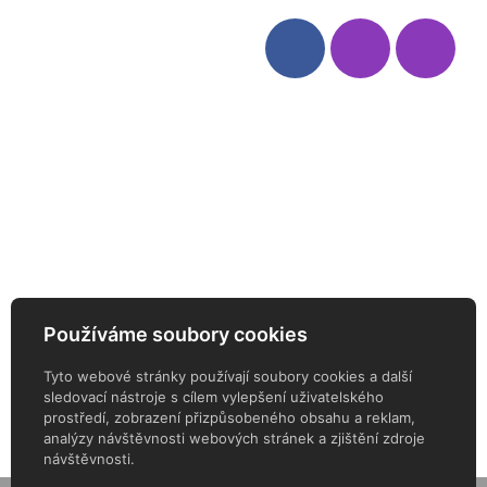
Víno
Bag in Box
Moravský výběr
Akční nabídka
Dárkové sety
Specialní vína
Degustační sety
Daniel Pesat Wine
Newsletter
Používáme soubory cookies
ODEBÍREJTE NÁŠ NEWSLETTER
Tyto webové stránky používají soubory cookies a další
sledovací nástroje s cílem vylepšení uživatelského
prostředí, zobrazení přizpůsobeného obsahu a reklam,
analýzy návštěvnosti webových stránek a zjištění zdroje
návštěvnosti.