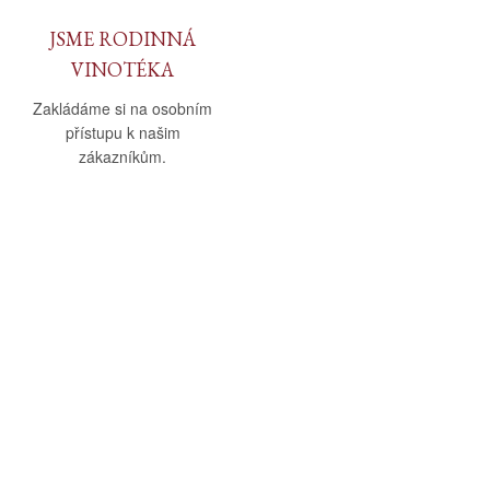
JSME RODINNÁ
VINOTÉKA
Zakládáme si na osobním
přístupu k našim
zákazníkům.
O nás
Vše o nákupu
O společnosti
Obchodní podmínky
Kamenná prodejna
Doprava a platba
Kontakty
Reklamační řád