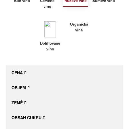
Bílé víno
Červené
Růžové víno
Šumivé víno
víno
Daniel Pesat Wine
Blog
Organická
vína
Letní vína
Dolihované
víno
CENA
OBJEM
ZEMĚ
OBSAH CUKRU