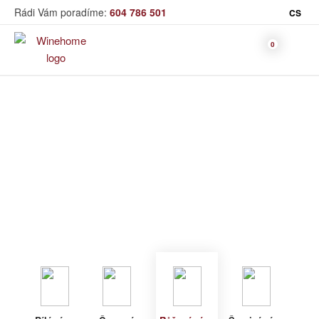
Rádi Vám poradíme:
604 786 501
CS
Víno
Růžové víno
Bag in Box
Moravský výběr
Winehome
Katalog
Víno
Růžové víno
Bílé víno
Červené
Růžové
Šumivé
Akční nabídka
víno
víno
víno
Dárkové sety
Specialní vína
Dolihované
Organická
Degustační sety
víno
vína