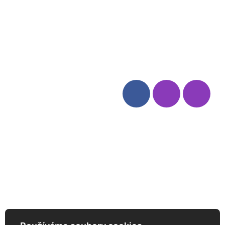
Blog
Zásady ochrany osobních
údajů
Odstoupení od smlouvy
Kategorie
Sledujte nás
Víno
Bag in Box
Moravský výběr
Akční nabídka
Dárkové sety
Specialní vína
Degustační sety
Daniel Pesat Wine
Newsletter