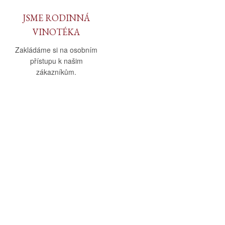
JSME RODINNÁ
VINOTÉKA
Zakládáme si na osobním
přístupu k našim
zákazníkům.
O nás
Vše o nákupu
O společnosti
Obchodní podmínky
Kamenná prodejna
Doprava a platba
Kontakty
Reklamační řád