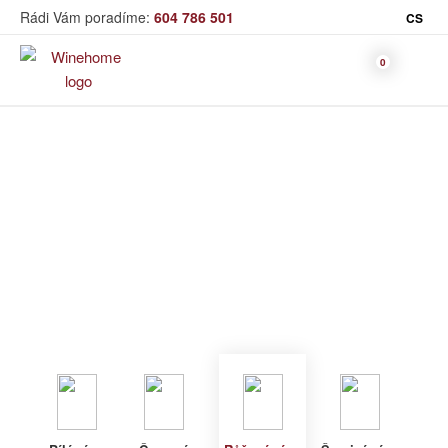
Rádi Vám poradíme:
604 786 501
CS
Víno
Růžové víno
Bag in Box
Moravský výběr
Winehome
Katalog
Víno
Růžové víno
Bílé víno
Červené
Růžové
Šumivé
Akční nabídka
víno
víno
víno
Dárkové sety
Specialní vína
Dolihované
Organická
Degustační sety
víno
vína