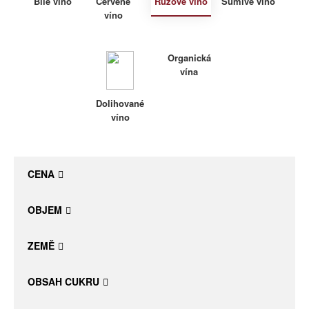
Bílé víno
Červené
Růžové víno
Šumivé víno
víno
Daniel Pesat Wine
Blog
Organická
vína
Letní vína
Dolihované
víno
CENA
OBJEM
ZEMĚ
OBSAH CUKRU