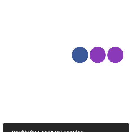
Blog
Zásady ochrany osobních
údajů
Odstoupení od smlouvy
Kategorie
Sledujte nás
Víno
Bag in Box
Moravský výběr
Akční nabídka
Dárkové sety
Specialní vína
Degustační sety
Daniel Pesat Wine
Newsletter