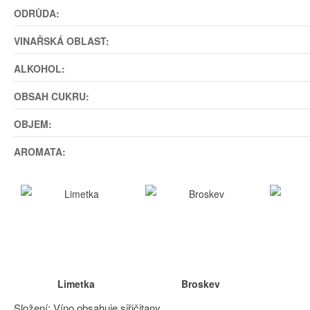
ODRŮDA:
VINAŘSKÁ OBLAST:
ALKOHOL:
OBSAH CUKRU:
OBJEM:
AROMATA:
Limetka
Broskev
Složení: Víno obsahuje siřičitany.