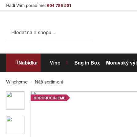
Rádi Vám poradíme:
604 786 501
Nabídka
Víno
Bag in Box
Moravský vý
Winehome
Náš sortiment
Bílé víno
DOPORUČUJEME
Dolihované víno