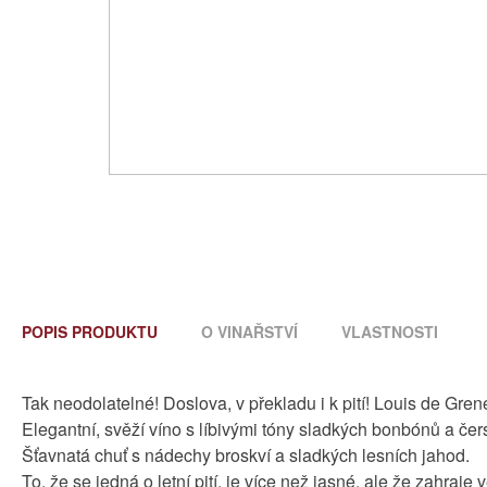
POPIS PRODUKTU
O VINAŘSTVÍ
VLASTNOSTI
Tak neodolatelné! Doslova, v překladu i k pití! Louis de Grenel
Elegantní, svěží víno s líbivými tóny sladkých bonbónů a čer
Šťavnatá chuť s nádechy broskví a sladkých lesních jahod.
To, že se jedná o letní pití, je více než jasné, ale že zahraj