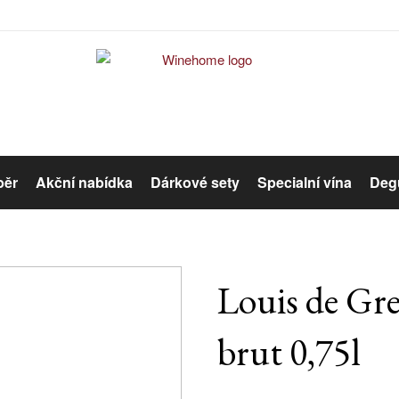
běr
Akční nabídka
Dárkové sety
Specialní vína
Degu
Červené víno
Růžové víno
Louis de Gren
brut 0,75l
Organická vína