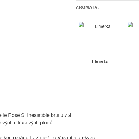
AROMATA:
Limetka
le Rosé Si Irresistible brut 0,75l
stvých citrusových plodů.
e velkou parádu i v zimě? To Vás mile překvapí!