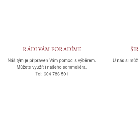
RÁDI VÁM PORADÍME
ŠI
Náš tým je připraven Vám pomoci s výběrem.
U nás si můž
Můžete využít i našeho sommeliéra.
Tel: 604 786 501
O nás
Vše o nák