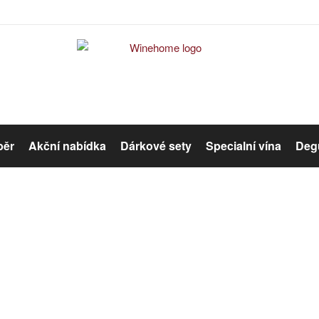
běr
Akční nabídka
Dárkové sety
Specialní vína
Degu
Červené víno
Růžové víno
Růžové víno
Organická vína
Winehome
Katalog
Víno
Růžové víno