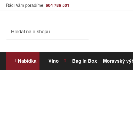
Rádi Vám poradíme:
604 786 501
Nabídka
Víno
Bag in Box
Moravský vý
Bílé víno
Dolihované víno