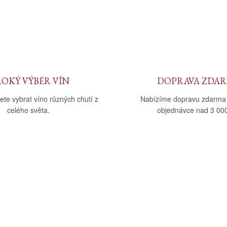
ROKÝ VÝBĚR VÍN
DOPRAVA ZDA
ete vybrat víno různých chutí z
Nabízíme dopravu zdarma
celého světa.
objednávce nad 3 000
upu
Kategorie