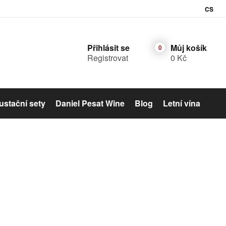
CS
Přihlásit se
Můj košík
Registrovat
0 Kč
stační sety
Daniel Pesat Wine
Blog
Letní vína
Šumivé víno