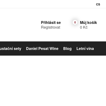
CS
Přihlásit se
Můj košík
Registrovat
0 Kč
stační sety
Daniel Pesat Wine
Blog
Letní vína
Šumivé víno