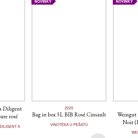
NOVINKY
NOVINKY
 Diligent
2025
Bag in box 5L BIB Rosé Cinsault
Weingut 
ure rosé
Noir (
VINOTÉKA U PEŠATŮ
ILIGENT À
WE