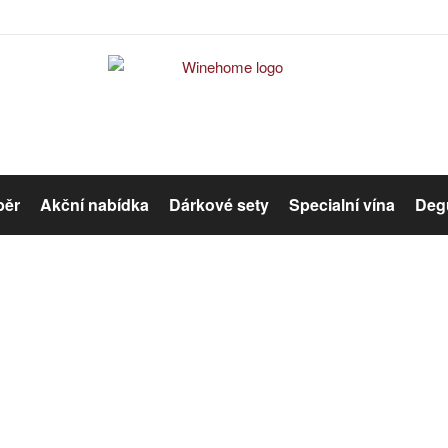
běr
Akční nabídka
Dárkové sety
Specialní vína
Degu
Červené víno
Růžové víno
Růžové víno
Organická vína
Winehome
Katalog
Víno
Růžové víno