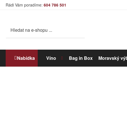
Rádi Vám poradíme:
604 786 501
Nabídka
Víno
Bag in Box
Moravský vý
Bílé víno
Dolihované víno