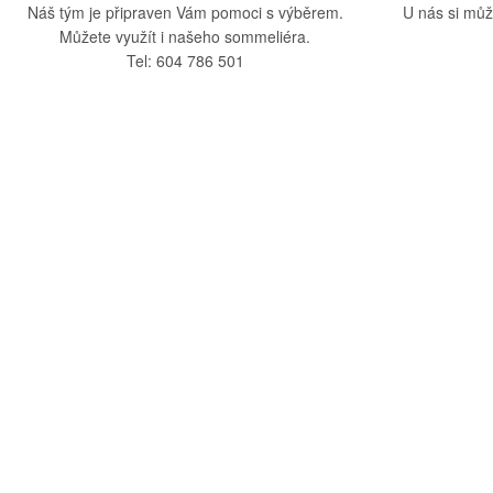
Náš tým je připraven Vám pomoci s výběrem.
U nás si můž
Můžete využít i našeho sommeliéra.
Tel: 604 786 501
O nás
Vše o nák
O společnosti
Obchodní po
Kamenná prodejna
Doprava a pla
Kontakty
Reklamační ř
Blog
Zásady ochra
Odstoupení o