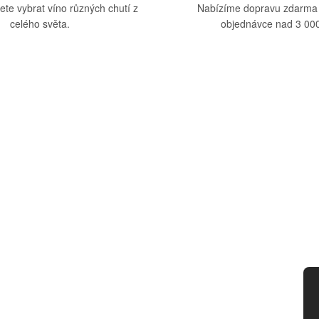
ete vybrat víno různých chutí z
Nabízíme dopravu zdarma
celého světa.
objednávce nad 3 000
upu
Kategorie
dmínky
Víno
tba
Bag in Box
ád
Moravský výběr
ny osobních údajů
Akční nabídka
d smlouvy
Dárkové sety
Specialní vína