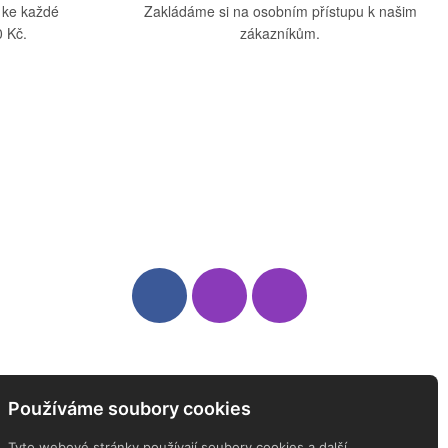
 ke každé
Zakládáme si na osobním přístupu k našim
 Kč.
zákazníkům.
Sledujte nás
Newsletter
Používáme soubory cookies
ODEBÍREJTE NÁŠ NEWSLETTER
Tyto webové stránky používají soubory cookies a další