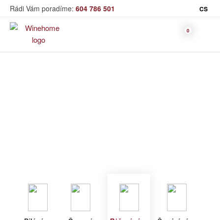
Rádi Vám poradíme:
604 786 501
CS
Víno
Růžové víno
Bag in Box
Moravský výběr
Winehome
Katalog
Víno
Růžové víno
Bílé víno
Červené
Růžové
Šumivé
Akční nabídka
víno
víno
víno
Dárkové sety
Specialní vína
Dolihované
Organická
Degustační sety
víno
vína