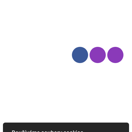
Blog
Zásady ochrany osobních
údajů
Odstoupení od smlouvy
Kategorie
Sledujte nás
Víno
Bag in Box
Moravský výběr
Akční nabídka
Dárkové sety
Specialní vína
Degustační sety
Daniel Pesat Wine
Newsletter