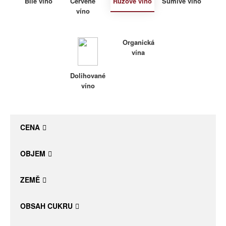
Bílé víno
Červené
Růžové víno
Šumivé víno
víno
Daniel Pesat Wine
Blog
Organická
vína
Letní vína
Dolihované
víno
CENA
OBJEM
ZEMĚ
OBSAH CUKRU