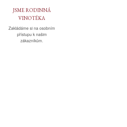
JSME RODINNÁ
VINOTÉKA
Zakládáme si na osobním
přístupu k našim
zákazníkům.
O nás
Vše o nákupu
O společnosti
Obchodní podmínky
Kamenná prodejna
Doprava a platba
Kontakty
Reklamační řád