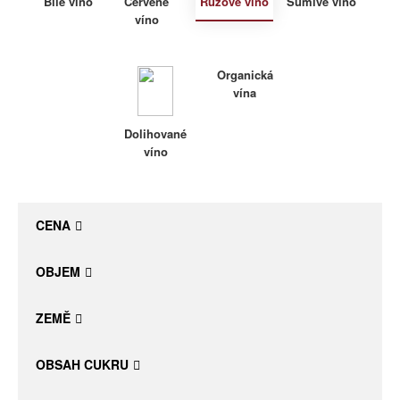
Bílé víno
Červené
Růžové víno
Šumivé víno
víno
Daniel Pesat Wine
Blog
Organická
vína
Letní vína
Dolihované
víno
CENA
OBJEM
ZEMĚ
OBSAH CUKRU