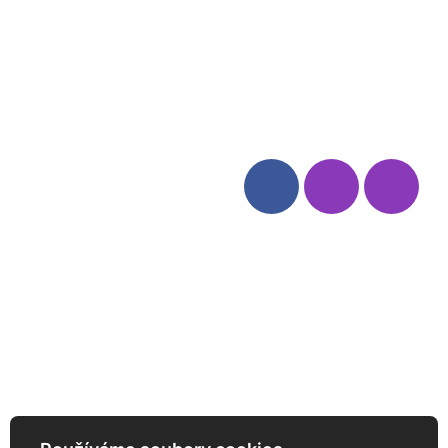
Blog
Zásady ochrany osobních
údajů
Odstoupení od smlouvy
Kategorie
Sledujte nás
Víno
Bag in Box
Moravský výběr
Akční nabídka
Dárkové sety
Specialní vína
Degustační sety
Daniel Pesat Wine
Newsletter