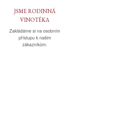
JSME RODINNÁ
VINOTÉKA
Zakládáme si na osobním
přístupu k našim
zákazníkům.
O nás
Vše o nákupu
O společnosti
Obchodní podmínky
Kamenná prodejna
Doprava a platba
Kontakty
Reklamační řád