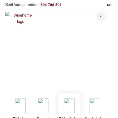
Rádi Vám poradíme:
604 786 501
CS
Víno
Růžové víno
Bag in Box
Moravský výběr
Winehome
Katalog
Víno
Růžové víno
Bílé víno
Červené
Růžové
Šumivé
Akční nabídka
víno
víno
víno
Dárkové sety
Specialní vína
Dolihované
Organická
Degustační sety
víno
vína