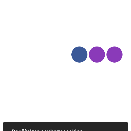
Blog
Zásady ochrany osobních
údajů
Odstoupení od smlouvy
Kategorie
Sledujte nás
Víno
Bag in Box
Moravský výběr
Akční nabídka
Dárkové sety
Specialní vína
Degustační sety
Daniel Pesat Wine
Newsletter