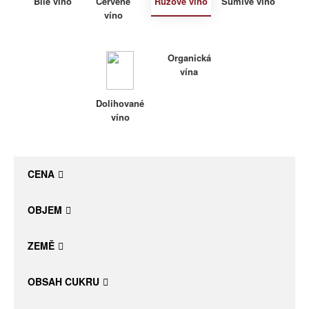
Bílé víno
Červené
Růžové víno
Šumivé víno
víno
Daniel Pesat Wine
Blog
Organická
vína
Letní vína
Dolihované
víno
CENA
OBJEM
ZEMĚ
OBSAH CUKRU