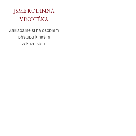
JSME RODINNÁ
VINOTÉKA
Zakládáme si na osobním
přístupu k našim
zákazníkům.
O nás
Vše o nákupu
O společnosti
Obchodní podmínky
Kamenná prodejna
Doprava a platba
Kontakty
Reklamační řád