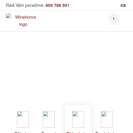
Rádi Vám poradíme:
604 786 501
CS
Víno
Růžové víno
Bag in Box
Moravský výběr
Winehome
Katalog
Víno
Růžové víno
Bílé víno
Červené
Růžové
Šumivé
Akční nabídka
víno
víno
víno
Dárkové sety
Specialní vína
Dolihované
Organická
Degustační sety
víno
vína