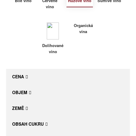
Bílé víno
Červené
Růžové víno
Šumivé víno
víno
Daniel Pesat Wine
Blog
Organická
vína
Letní vína
Dolihované
víno
CENA
OBJEM
ZEMĚ
OBSAH CUKRU