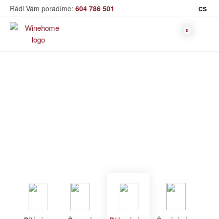
Rádi Vám poradíme:
604 786 501
CS
Víno
Růžové víno
Bag in Box
Moravský výběr
Winehome
Katalog
Víno
Růžové víno
Bílé víno
Červené
Růžové
Šumivé
Akční nabídka
víno
víno
víno
Dárkové sety
Specialní vína
Dolihované
Organická
Degustační sety
víno
vína