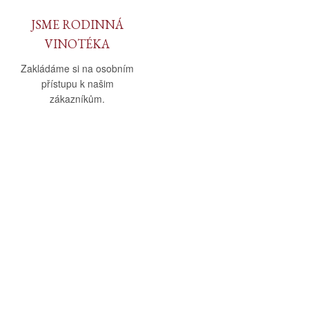
JSME RODINNÁ
VINOTÉKA
Zakládáme si na osobním
přístupu k našim
zákazníkům.
O nás
Vše o nákupu
O společnosti
Obchodní podmínky
Kamenná prodejna
Doprava a platba
Kontakty
Reklamační řád