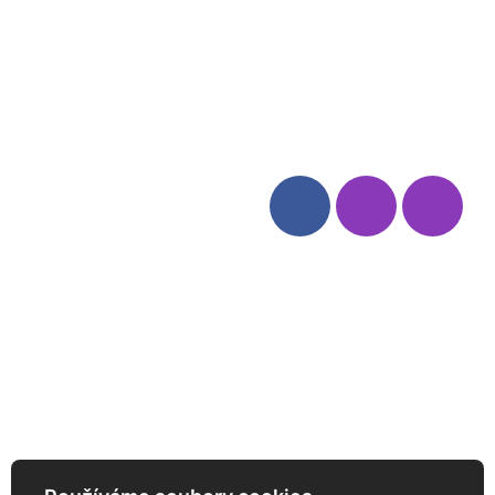
Blog
Zásady ochrany osobních
údajů
Odstoupení od smlouvy
Kategorie
Sledujte nás
Víno
Bag in Box
Moravský výběr
Akční nabídka
Dárkové sety
Specialní vína
Degustační sety
Daniel Pesat Wine
Newsletter