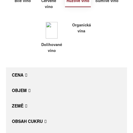
Bílé víno
Červené
Růžové víno
Šumivé víno
víno
Daniel Pesat Wine
Blog
Organická
vína
Letní vína
Dolihované
víno
CENA
OBJEM
ZEMĚ
OBSAH CUKRU