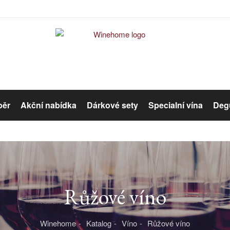
běr
Akční nabídka
Dárkové sety
Specialní vína
Degu
Červené víno
Růžové víno
Růžové víno
Organická vína
Winehome
Katalog
Víno
Růžové víno