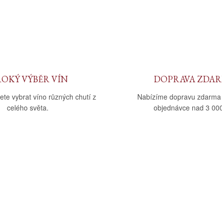
ROKÝ VÝBĚR VÍN
DOPRAVA ZDA
ete vybrat víno různých chutí z
Nabízíme dopravu zdarma
celého světa.
objednávce nad 3 000
upu
Kategorie