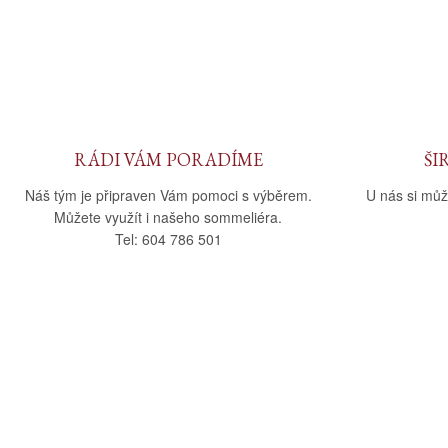
RÁDI VÁM PORADÍME
ŠI
Náš tým je připraven Vám pomoci s výběrem.
U nás si můž
Můžete využít i našeho sommeliéra.
Tel: 604 786 501
O nás
Vše o nák