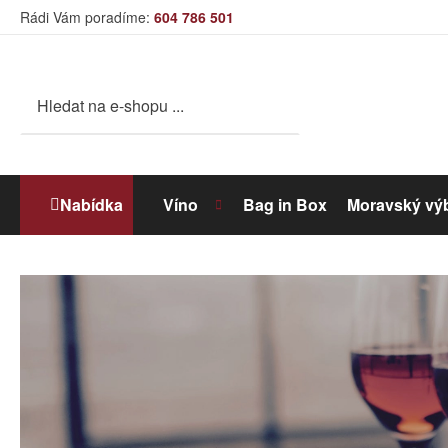
Rádi Vám poradíme:
604 786 501
Nabídka
Víno
Bag in Box
Moravský vý
Bílé víno
Dolihované víno