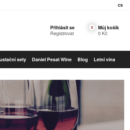
CS
Přihlásit se
Můj košík
Registrovat
0 Kč
stační sety
Daniel Pesat Wine
Blog
Letní vína
Šumivé víno