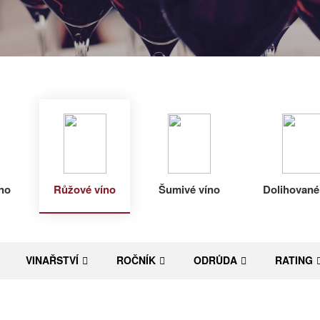
no
Růžové víno
Šumivé víno
Dolihované
VINAŘSTVÍ
ROČNÍK
ODRŮDA
RATING