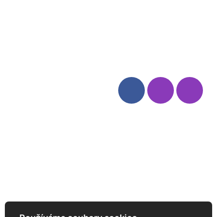
Blog
Zásady ochrany osobních
údajů
Odstoupení od smlouvy
Kategorie
Sledujte nás
Víno
Bag in Box
Moravský výběr
Akční nabídka
Dárkové sety
Specialní vína
Degustační sety
Daniel Pesat Wine
Newsletter