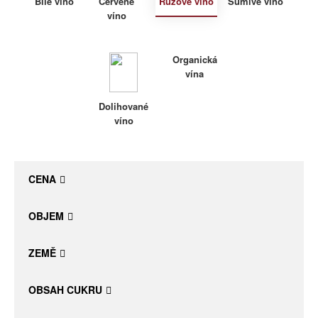
Bílé víno
Červené
Růžové víno
Šumivé víno
víno
Daniel Pesat Wine
Blog
Organická
vína
Letní vína
Dolihované
víno
CENA
OBJEM
ZEMĚ
OBSAH CUKRU