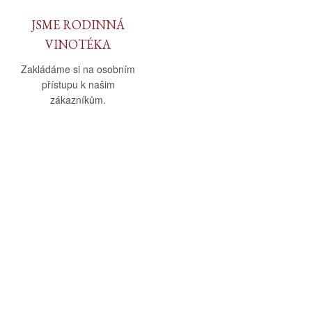
JSME RODINNÁ
VINOTÉKA
Zakládáme si na osobním
přístupu k našim
zákazníkům.
O nás
Vše o nákupu
O společnosti
Obchodní podmínky
Kamenná prodejna
Doprava a platba
Kontakty
Reklamační řád