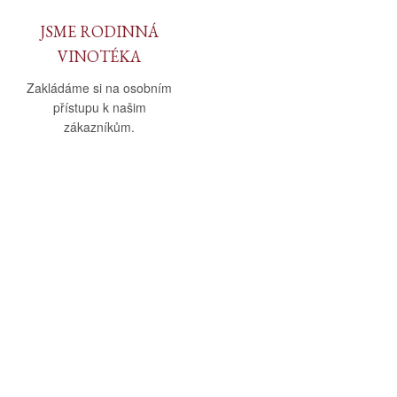
JSME RODINNÁ
VINOTÉKA
Zakládáme si na osobním
přístupu k našim
zákazníkům.
O nás
Vše o nákupu
O společnosti
Obchodní podmínky
Kamenná prodejna
Doprava a platba
Kontakty
Reklamační řád