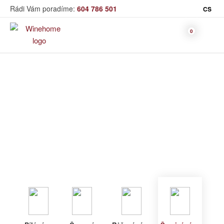
Rádi Vám poradíme:
604 786 501
CS
Víno
Šumivé víno
Bag in Box
Moravský výběr
Winehome
Katalog
Víno
Šumivé víno
Bílé víno
Červené
Růžové
Šumivé
Akční nabídka
víno
víno
víno
Dárkové sety
Specialní vína
Dolihované
Organická
Degustační sety
víno
vína