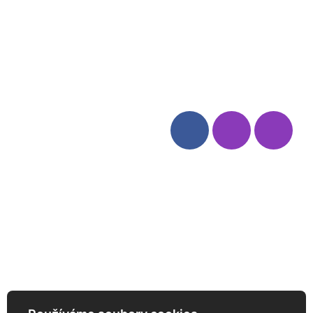
Blog
Zásady ochrany osobních
údajů
Odstoupení od smlouvy
Kategorie
Sledujte nás
Víno
Bag in Box
Moravský výběr
Akční nabídka
Dárkové sety
Specialní vína
Degustační sety
Daniel Pesat Wine
Newsletter