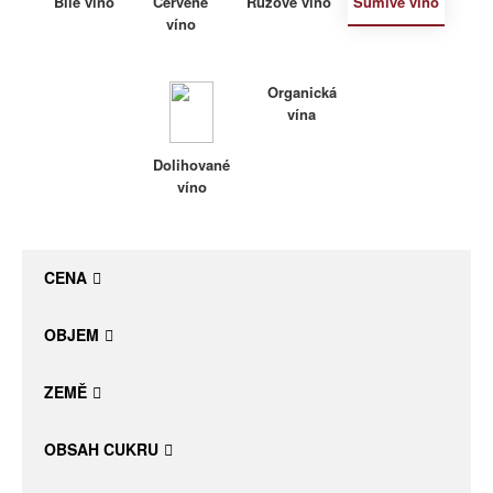
Bílé víno
Červené
Růžové víno
Šumivé víno
víno
Daniel Pesat Wine
Blog
Organická
vína
Letní vína
Dolihované
víno
CENA
OBJEM
ZEMĚ
OBSAH CUKRU