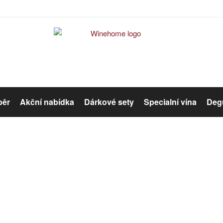
běr
Akční nabídka
Dárkové sety
Specialní vína
Degu
Červené víno
Růžové víno
Šumivé víno
Organická vína
Winehome
Katalog
Víno
Šumivé víno