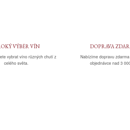
ROKÝ VÝBĚR VÍN
DOPRAVA ZDA
ete vybrat víno různých chutí z
Nabízíme dopravu zdarma
celého světa.
objednávce nad 3 000
upu
Kategorie