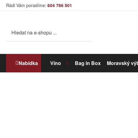
Rádi Vám poradíme:
604 786 501
Nabídka
Víno
Bag in Box
Moravský vý
Bílé víno
Dolihované víno