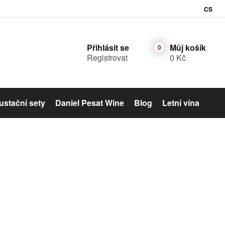
CS
Přihlásit se
Můj košík
Registrovat
0 Kč
stační sety
Daniel Pesat Wine
Blog
Letní vína
Šumivé víno