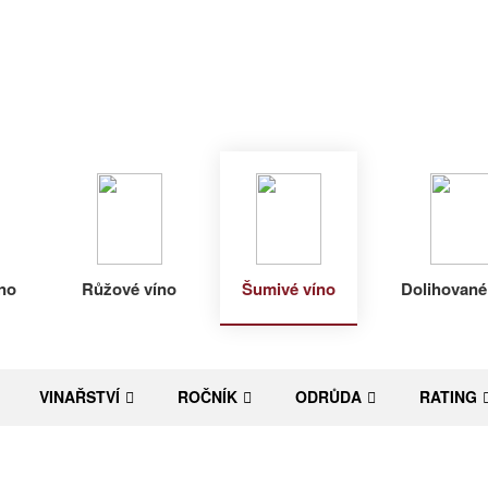
no
Růžové víno
Šumivé víno
Dolihované
VINAŘSTVÍ
ROČNÍK
ODRŮDA
RATING