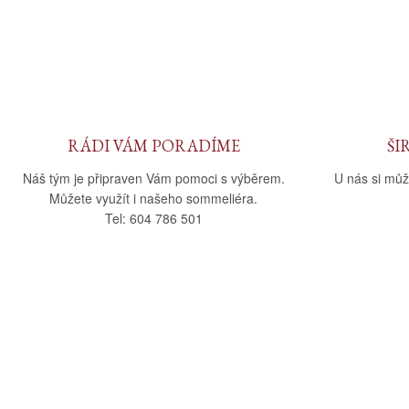
RÁDI VÁM PORADÍME
ŠI
Náš tým je připraven Vám pomoci s výběrem.
U nás si můž
Můžete využít i našeho sommeliéra.
Tel: 604 786 501
O nás
Vše o nák