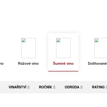
no
Růžové víno
Šumivé víno
Dolihované
VINAŘSTVÍ
ROČNÍK
ODRŮDA
RATING