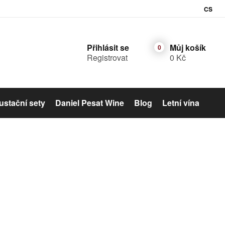
CS
Přihlásit se
Můj košík
Registrovat
0 Kč
stační sety
Daniel Pesat Wine
Blog
Letní vína
Šumivé víno