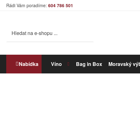
Rádi Vám poradíme:
604 786 501
Nabídka
Víno
Bag in Box
Moravský vý
Bílé víno
Dolihované víno