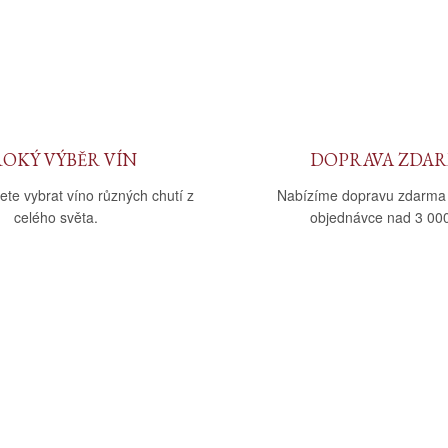
ROKÝ VÝBĚR VÍN
DOPRAVA ZDA
ete vybrat víno různých chutí z
Nabízíme dopravu zdarma
celého světa.
objednávce nad 3 000
upu
Kategorie