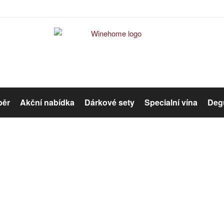
běr
Akční nabídka
Dárkové sety
Specialní vína
Degu
Červené víno
Růžové víno
Šumivé víno
Organická vína
Winehome
Katalog
Víno
Šumivé víno