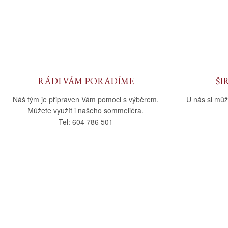
RÁDI VÁM PORADÍME
ŠI
Náš tým je připraven Vám pomoci s výběrem.
U nás si můž
Můžete využít i našeho sommeliéra.
Tel: 604 786 501
O nás
Vše o nák