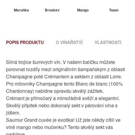
Meruňka
Broskev
Mango
Toast
POPIS PRODUKTU
O VINAŘSTVÍ
VLASTNOSTI
Silná trojice šumivých vín. V našem balíčku můžete
porovnat rozdíly mezi originálním šampaňským z oblasti
Champagne poté Crémantem a sektem z oblasti Loire.
Pro milovníky Champagne tento Blanc de blanc (100%
Chardonnay) nabídne opravdu skvělý zážitek.
Crémant je přímočarý a mimořádně svěží a elegantní.
Skvělý přípitek nebo dokonalý sekt v párování vína s
jídlem.
Saumur Grand cuvée je exotika! Už jste někdy cítili ve
víně mango nebo mučenku? Tento skvělý sekt vás
nadchne.