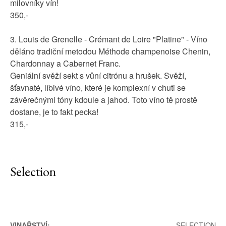
milovníky vín!
350,-
3. Louis de Grenelle - Crémant de Loire "Platine" - Víno
děláno tradiční metodou Méthode champenoise Chenin,
Chardonnay a Cabernet Franc.
Geniální svěží sekt s vůní citrónu a hrušek. Svěží,
šťavnaté, líbivé víno, které je komplexní v chuti se
závěrečnými tóny kdoule a jahod. Toto víno tě prostě
dostane, je to fakt pecka!
315,-
Selection
VINAŘSTVÍ:
SELECTION