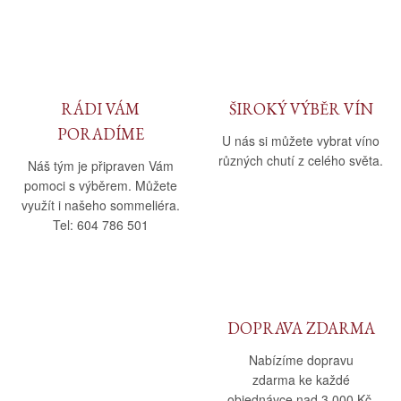
RÁDI VÁM
ŠIROKÝ VÝBĚR VÍN
PORADÍME
U nás si můžete vybrat víno
různých chutí z celého světa.
Náš tým je připraven Vám
pomoci s výběrem. Můžete
využít i našeho sommeliéra.
Tel: 604 786 501
DOPRAVA ZDARMA
Nabízíme dopravu
zdarma ke každé
objednávce nad 3 000 Kč.