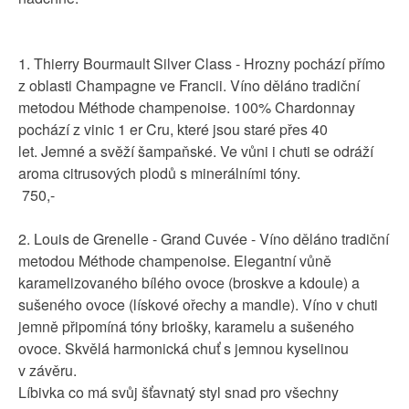
1. Thierry Bourmault Silver Class - Hrozny pochází přímo
z oblasti Champagne ve Francii. Víno děláno tradiční
metodou Méthode champenoise. 100% Chardonnay
pochází z vinic 1 er Cru, které jsou staré přes 40
let. Jemné a svěží šampaňské. Ve vůni i chuti se odráží
aroma citrusových plodů s minerálními tóny.
750,-
2. Louis de Grenelle - Grand Cuvée - Víno děláno tradiční
metodou Méthode champenoise. Elegantní vůně
karamelizovaného bílého ovoce (broskve a kdoule) a
sušeného ovoce (lískové ořechy a mandle). Víno v chuti
jemně připomíná tóny briošky, karamelu a sušeného
ovoce. Skvělá harmonická chuť s jemnou kyselinou
v závěru.
Líbivka co má svůj šťavnatý styl snad pro všechny