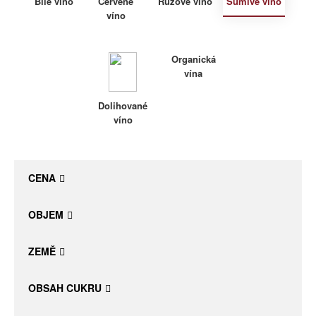
Bílé víno
Červené
Růžové víno
Šumivé víno
víno
Daniel Pesat Wine
Blog
Organická
vína
Letní vína
Dolihované
víno
CENA
OBJEM
ZEMĚ
OBSAH CUKRU