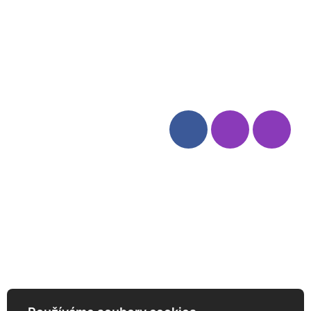
Blog
Zásady ochrany osobních
údajů
Odstoupení od smlouvy
Kategorie
Sledujte nás
Víno
Bag in Box
Moravský výběr
Akční nabídka
Dárkové sety
Specialní vína
Degustační sety
Daniel Pesat Wine
Newsletter