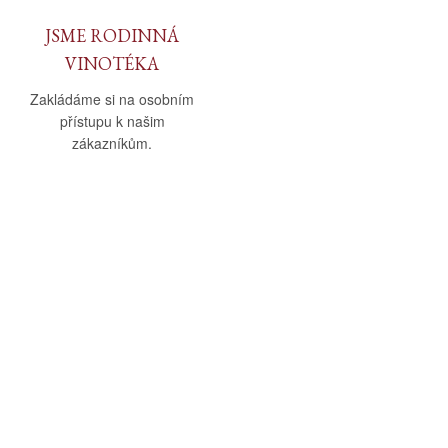
JSME RODINNÁ
VINOTÉKA
Zakládáme si na osobním
přístupu k našim
zákazníkům.
O nás
Vše o nákupu
O společnosti
Obchodní podmínky
Kamenná prodejna
Doprava a platba
Kontakty
Reklamační řád