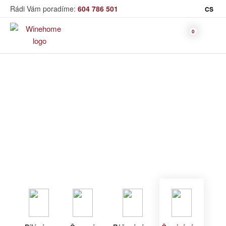
Rádi Vám poradíme:
604 786 501
CS
Víno
Šumivé víno
Bag in Box
Moravský výběr
Winehome
Katalog
Víno
Šumivé víno
Bílé víno
Červené
Růžové
Šumivé
Akční nabídka
víno
víno
víno
Dárkové sety
Specialní vína
Dolihované
Organická
Degustační sety
víno
vína