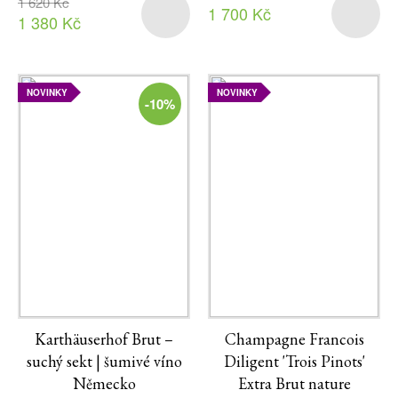
1 620 Kč
1 700 Kč
1 380 Kč
NOVINKY
NOVINKY
-10%
Karthäuserhof Brut –
Champagne Francois
suchý sekt | šumivé víno
Diligent 'Trois Pinots'
Německo
Extra Brut nature