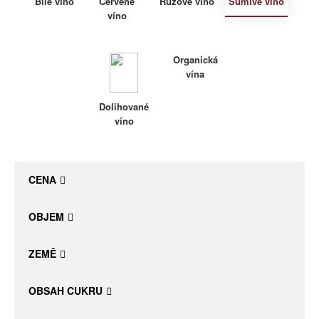
Bílé víno
Červené
Růžové víno
Šumivé víno
víno
Daniel Pesat Wine
Blog
Organická
vína
Letní vína
Dolihované
víno
CENA
OBJEM
ZEMĚ
OBSAH CUKRU