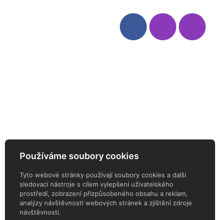
Víno
Bag in Box
Moravský výběr
Akční nabídka
Dárkové sety
Specialní vína
Degustační sety
Daniel Pesat Wine
Newsletter
Používáme soubory cookies
ODEBÍREJTE NÁŠ NEWSLETTER
Tyto webové stránky používají soubory cookies a další
sledovací nástroje s cílem vylepšení uživatelského
prostředí, zobrazení přizpůsobeného obsahu a reklam,
analýzy návštěvnosti webových stránek a zjištění zdroje
návštěvnosti.