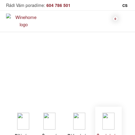
Rádi Vám poradíme:
604 786 501
CS
Víno
Šumivé víno
Bag in Box
Moravský výběr
Winehome
Katalog
Víno
Šumivé víno
Bílé víno
Červené
Růžové
Šumivé
Akční nabídka
víno
víno
víno
Dárkové sety
Specialní vína
Dolihované
Organická
Degustační sety
víno
vína